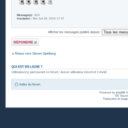
Message(s) :
923
Inscription :
Mer Juil 28, 2010 17:37
Afficher les messages publiés depuis :
Publier une
réponse
Retour vers Steven Spielberg
QUI EST EN LIGNE ?
Utilisateur(s) parcourant ce forum : Aucun utilisateur inscrit et 1 invité
Index du forum
Powered by
phpBB
©
SE Squar
Traduction et suppo