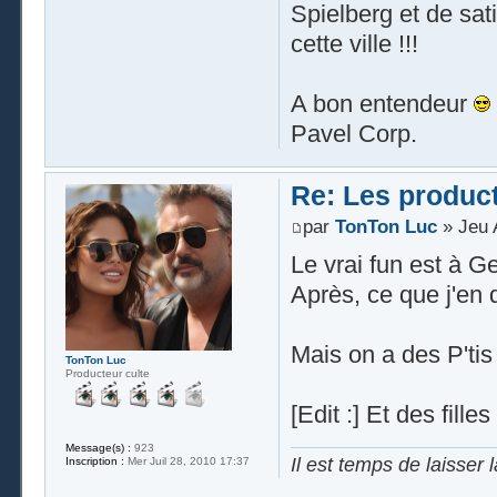
Spielberg et de sat
cette ville !!!
A bon entendeur
Pavel Corp.
Re: Les produc
par
TonTon Luc
» Jeu 
Le vrai fun est à Ge
Après, ce que j'en di
Mais on a des P'tis
TonTon Luc
Producteur culte
[Edit :] Et des fille
Message(s) :
923
Il est temps de laisser 
Inscription :
Mer Juil 28, 2010 17:37