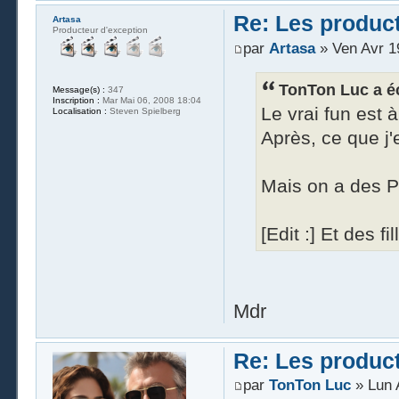
Re: Les produc
Artasa
Producteur d'exception
par
Artasa
» Ven Avr 1
TonTon Luc a éc
Message(s) :
347
Inscription :
Mar Mai 06, 2008 18:04
Le vrai fun est à
Localisation :
Steven Spielberg
Après, ce que j'en
Mais on a des P'
[Edit :] Et des fi
Mdr
Re: Les produc
par
TonTon Luc
» Lun 