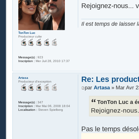
Rejoignez-nous... v
Il est temps de laisser 
TonTon Luc
Producteur culte
Message(s) :
923
Inscription :
Mer Juil 28, 2010 17:37
Re: Les produc
Artasa
Producteur d'exception
par
Artasa
» Mar Avr 2
TonTon Luc a éc
Message(s) :
347
Inscription :
Mar Mai 06, 2008 18:04
Rejoignez-nous..
Localisation :
Steven Spielberg
Pas le temps désolé.