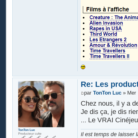
Re: Les produc
par
TonTon Luc
» Mer 
Chez nous, il y a de
Je dis ça, je dis ri
... Le VRAI Cinéje
TonTon Luc
Il est temps de laisser 
Producteur culte