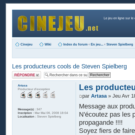
Le jeu en ligne sur le
Cinejeu
Wiki
Index du forum
‹
En jeu...
‹
Steven Spielberg
Les producteurs cools de Steven Spielberg
Publier une
réponse
Les producteu
Artasa
Producteur d'exception
par
Artasa
» Jeu Avr 1
Message aux produc
Message(s) :
347
N'écoutez pas les 
Inscription :
Mar Mai 06, 2008 18:04
Localisation :
Steven Spielberg
propagande !!!!
Soyez fiers de faire