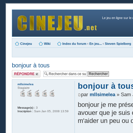
Le jeu en ligne sur le
Cinejeu
Wiki
Index du forum
‹
En jeu...
‹
Steven Spielberg
bonjour à tous
Publier une
réponse
bonjour à tou
mllsimelea
Stagiaire
par
mllsimelea
» Sam J
bonjour je me prése
Message(s) :
3
avouer que je suis
Inscription :
Sam Jan 05, 2008 13:59
m'aider un peu ou d