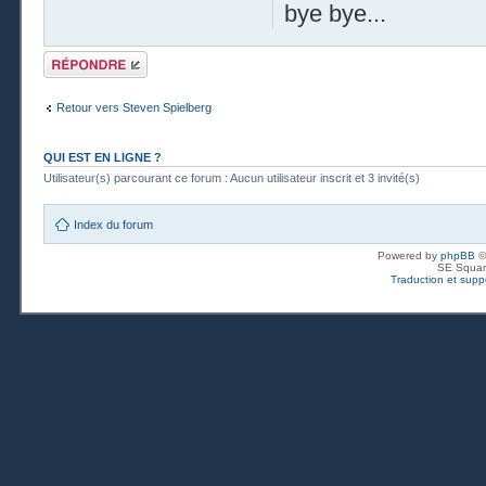
bye bye...
Publier une
réponse
Retour vers Steven Spielberg
QUI EST EN LIGNE ?
Utilisateur(s) parcourant ce forum : Aucun utilisateur inscrit et 3 invité(s)
Index du forum
Powered by
phpBB
©
SE Squar
Traduction et suppo