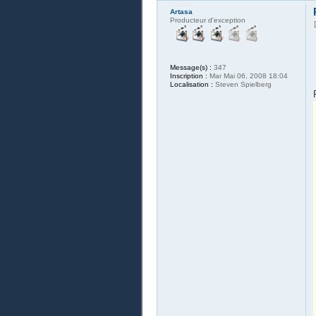
Artasa
Producteur d'exception
Message(s) :
347
Inscription :
Mar Mai 06, 2008 18:04
Localisation :
Steven Spielberg