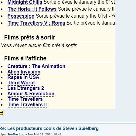
Re: Les producteurs cools de Steven Spielberg
par
TonTon Luc
» Mer Mai 01, 2024 10:42