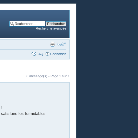
Recherche avancée
FAQ
Connexion
6 message(s) • Page
1
sur
1
!
 satisfaire les formidables