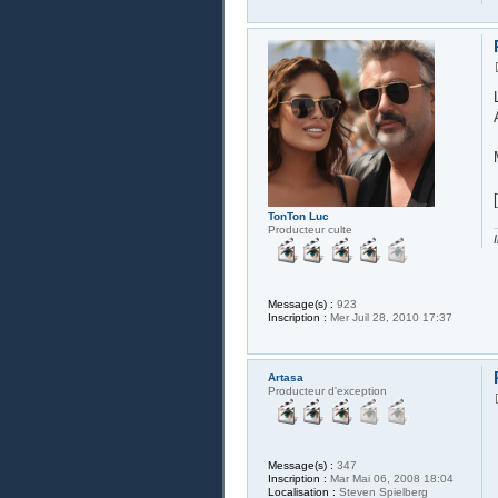
TonTon Luc
Producteur culte
Message(s) :
923
Inscription :
Mer Juil 28, 2010 17:37
Artasa
Producteur d'exception
Message(s) :
347
Inscription :
Mar Mai 06, 2008 18:04
Localisation :
Steven Spielberg