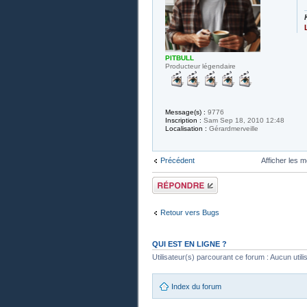
PITBULL
Producteur légendaire
Message(s) :
9776
Inscription :
Sam Sep 18, 2010 12:48
Localisation :
Gérardmerveille
Précédent
Afficher les 
Publier une
réponse
Retour vers Bugs
QUI EST EN LIGNE ?
Utilisateur(s) parcourant ce forum : Aucun utilisa
Index du forum