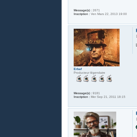
Message(s) :
2671
Inscription :
Ven Mars 22, 2013 19:00
Erbaf
Producteur légendaire
Message(s) :
9181
Inscription :
Mer Sep 21, 2011 18:15