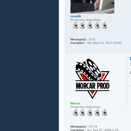
mimi88
Producteur légendaire
Message(s) :
2671
Inscription :
Ven Mars 22, 2013 19:00
Morcar
Producteur légendaire
Message(s) :
23716
Inscription :
Jeu Sep 07, 2006 0:15