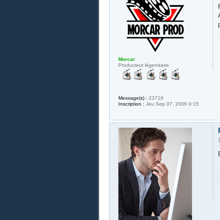
Morcar
Producteur légendaire
Message(s) :
23716
Inscription :
Jeu Sep 07, 2006 0:15