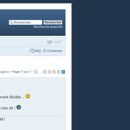
Recherche avancée
FAQ
Connexion
age(s) •
Page
7
sur
7
•
...
1
3
4
5
6
7
ent illisible...
 rien dit !
ici
!