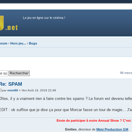
Le jeu en ligne sur le cinéma !
forum
‹
Hors jeu...
‹
Bugs
98 mess
Re: SPAM
par
mimi88
» Ven Août 16, 2019 22:48
Dîtes, il y a vraiment rien à faire contre les spams ? Le forum est devenu tellem
EDIT : ok suffise que je dise ça pour que Morcar fasse un tour de magie... J'ai
Envie de participer à notre Annual Show ? C'est
Emilien
, directeur de
Mimi Production GM
.