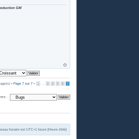
Production GM
age(s) •
Page
7
sur
7
•
...
1
3
4
5
6
7
vers :
useau horaire est UTC+1 heure [Heure d’été]