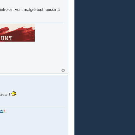
ntrôles, vont malgré tout réussir à
orcar !
ici
!