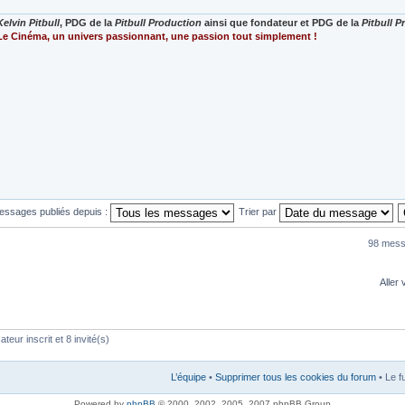
Kelvin Pitbull
, PDG de la
Pitbull Production
ainsi que fondateur et PDG de la
Pitbull 
Le Cinéma, un univers passionnant, une passion tout simplement !
messages publiés depuis :
Trier par
98 mess
Aller 
teur inscrit et 8 invité(s)
L’équipe
•
Supprimer tous les cookies du forum
• Le f
Powered by
phpBB
© 2000, 2002, 2005, 2007 phpBB Group