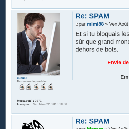
Re: SPAM
par
mimi88
» Ven Août 
Et si tu bloquais l
sûr que grand mond
dehors de bots.
Envie de
Emi
mimi88
Producteur légendaire
Message(s) :
2671
Inscription :
Ven Mars 22, 2013 19:00
Re: SPAM