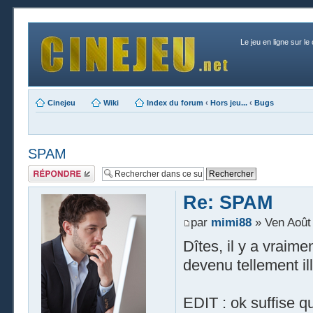
Le jeu en ligne sur le
Cinejeu
Wiki
Index du forum
‹
Hors jeu...
‹
Bugs
SPAM
Publier une
réponse
Re: SPAM
par
mimi88
» Ven Août 
Dîtes, il y a vraime
devenu tellement ill
EDIT : ok suffise q