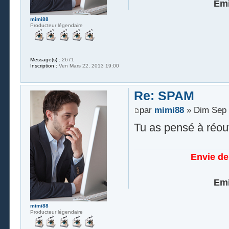
Emi
mimi88
Producteur légendaire
Message(s) :
2671
Inscription :
Ven Mars 22, 2013 19:00
Re: SPAM
par
mimi88
» Dim Sep 
Tu as pensé à réouvr
Envie de
Emi
mimi88
Producteur légendaire