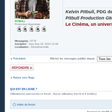
Kelvin Pitbull
, PDG d
Pitbull Production G
PITBULL
Le Cinéma, un univer
Producteur légendaire
Message(s) :
9776
Inscription :
Sam Sep 18, 2010 12:48
Localisation :
Gérardmerveille
Précédent
Afficher les messages publiés depuis :
Publier une
réponse
Retour vers Bugs
QUI EST EN LIGNE ?
Utilisateur(s) parcourant ce forum : Aucun utilisateur inscrit et 6 invité(s)
Index du forum
Powered by
phpBB
©