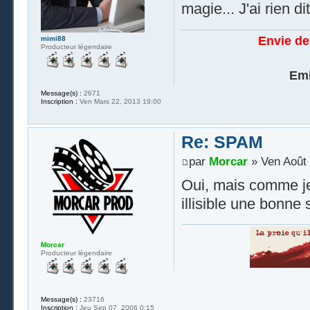
magie... J'ai rien di
Envie de
mimi88
Producteur légendaire
Emi
Message(s) :
2671
Inscription :
Ven Mars 22, 2013 19:00
Re: SPAM
par
Morcar
» Ven Août 
Oui, mais comme je 
illisible une bonne
Morcar
Producteur légendaire
Message(s) :
23716
Inscription :
Jeu Sep 07, 2006 0:15