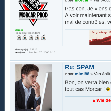
par
Morcar
» Ven Août 
Pas con. Je viens de
A voir maintenant s
mal de contrôles, v
Morcar
Producteur légendaire
Message(s) :
23716
Inscription :
Jeu Sep 07, 2006 0:15
Re: SPAM
par
mimi88
» Ven Août 
Bon, on verra bien 
tout cas Morcar !
Envie de