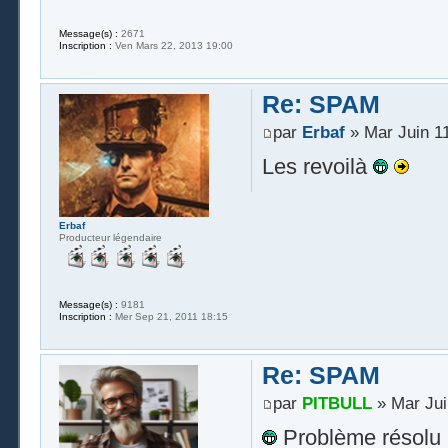
Message(s) :
2671
Inscription :
Ven Mars 22, 2013 19:00
Re: SPAM
par
Erbaf
» Mar Juin 11
Les revoilà
Erbaf
Producteur légendaire
Message(s) :
9181
Inscription :
Mer Sep 21, 2011 18:15
Re: SPAM
par
PITBULL
» Mar Jui
Problème résolu