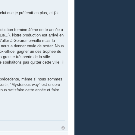
ui que je préferait en plus, et j'ai
production termine 4ème cette année à
...). Notre production est arrivé en
'aller à Gerardmerveille mais la
, nous a donner envie de rester. Nous
 box-office, gagner un des trophée du
grosse trésorerie de la ville.
ouhaitons pas quitter cette ville, il
née précedente, même si nous sommes
sortir, "Mysterious way" est encore
ous satisfaire cette année et faire