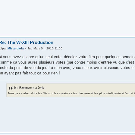
Re: The W-XIII Production
par
Misterdada
» Jeu Mars 04, 2010 11:56
si vous avez encore qu'un seul vote, décalez votre film pour quelques semai
comme ça vous aurez plusieurs votes (par contre moins d'entrée vu que c'est 
reste du point de vue du jeu ! à mon avis, vaux mieux avoir plusieurs votes et
en ayant pas fait tout ça pour rien !
Mr. Rammstein a écrit :
Non ça va allez alors les fille son les créatures les plus réussit les plus intelligente si j'aura