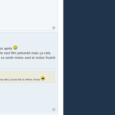
nes après
le seul film présenté mais ça cela
 se sentir moins seul et moins frustré
i étai dieu j'aurai fait la même chose