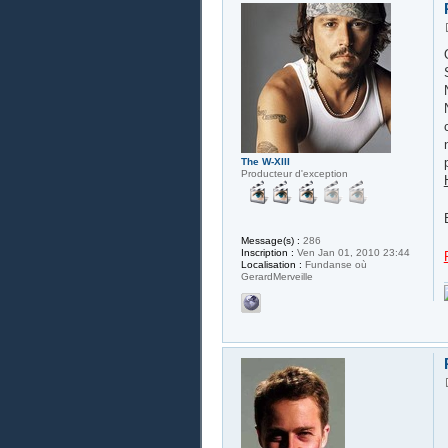
The W-XIII
Producteur d'exception
Message(s) :
286
Inscription :
Ven Jan 01, 2010 23:44
Localisation :
Fundanse où
GerardMerveille