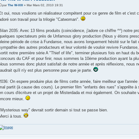
par
The W-XIII
» Mar Mars 02, 2010 19:31
Et oui, nous voulions un réalisateur compétent pour ce genre de film et c'est cel
adoré son travail pour la trilogie "Catwoman".
Bilan 2035: Avec 13 films produits (coincidence, j'adore ce chiffre ^^) notre 
quelques spectateurs près de Unfamous glory production (Nous y étions presque
pleine période de crise à Fundanse, nous avons longuement hésité sur le fait d
sympathie des autres producteurs et leur volonté de vouloir revivre Fundanse
sortit notre première série A "Thief of life", terminer plusieurs fois en haut du
concours du CAF et pour finir, nous sommes la 10ème production ayant la plus 
Nous sommes donc plutot satisfait de notre année et après réflexions, nous ne s
faudrait qu'il n'y est plus personne pour que je parte.
2036: On espere produire plus de films cette année, faire meilleur que l'an
mal partit (à cause des cours). Le premier film "enfants des rues" s'apprête à 
en cours d'écriture et un projet de Misterdada et moi également. On souhaite v
encore mieux.
"Mysterious way" devrait sortir demain si tout se passe bien.
Merci à tous.