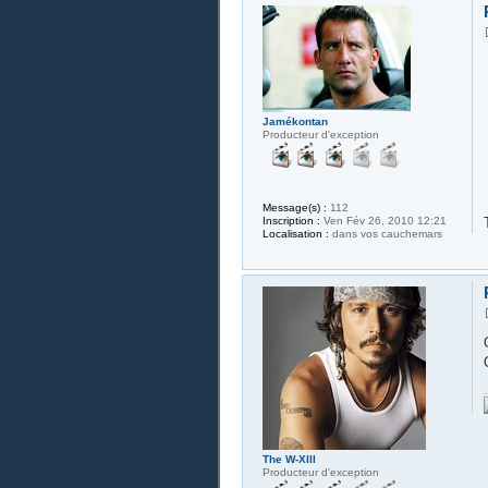
Jamékontan
Producteur d'exception
Message(s) :
112
Inscription :
Ven Fév 26, 2010 12:21
Localisation :
dans vos cauchemars
The W-XIII
Producteur d'exception