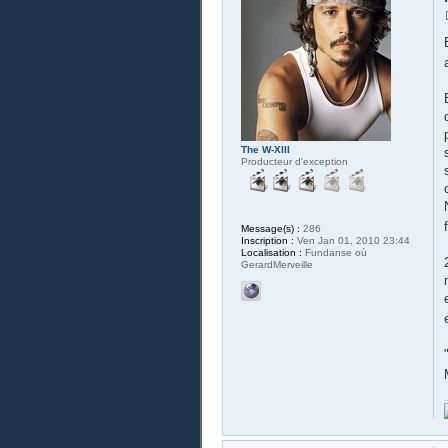
The W-XIII
Producteur d'exception
Message(s) :
286
Inscription :
Ven Jan 01, 2010 23:44
Localisation :
Fundanse où
GerardMerveille