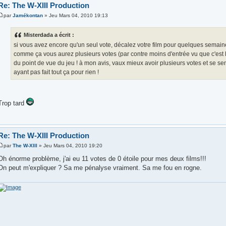
Re: The W-XIII Production
par
Jamékontan
» Jeu Mars 04, 2010 19:13
Misterdada a écrit :
si vous avez encore qu'un seul vote, décalez votre film pour quelques semai
comme ça vous aurez plusieurs votes (par contre moins d'entrée vu que c'est l
du point de vue du jeu ! à mon avis, vaux mieux avoir plusieurs votes et se sen
ayant pas fait tout ça pour rien !
Trop tard
Re: The W-XIII Production
par
The W-XIII
» Jeu Mars 04, 2010 19:20
Oh énorme problème, j'ai eu 11 votes de 0 étoile pour mes deux films!!!
On peut m'expliquer ? Sa me pénalyse vraiment. Sa me fou en rogne.