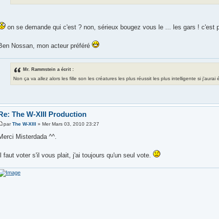
on se demande qui c'est ? non, sérieux bougez vous le ... les gars ! c'est 
Ben Nossan, mon acteur préféré
Mr. Rammstein a écrit :
Non ça va allez alors les fille son les créatures les plus réussit les plus intelligente si j'aura
Re: The W-XIII Production
par
The W-XIII
» Mer Mars 03, 2010 23:27
Merci Misterdada ^^.
Il faut voter s'il vous plait, j'ai toujours qu'un seul vote.