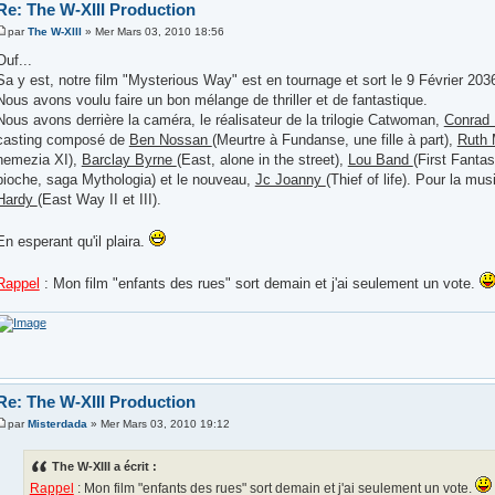
Re: The W-XIII Production
par
The W-XIII
» Mer Mars 03, 2010 18:56
Ouf...
Sa y est, notre film "Mysterious Way" est en tournage et sort le 9 Février 203
Nous avons voulu faire un bon mélange de thriller et de fantastique.
Nous avons derrière la caméra, le réalisateur de la trilogie Catwoman,
Conrad 
casting composé de
Ben Nossan
(Meurtre à Fundanse, une fille à part),
Ruth
nemezia XI),
Barclay Byrne
(East, alone in the street),
Lou Band
(First Fanta
pioche, saga Mythologia) et le nouveau,
Jc Joanny
(Thief of life). Pour la mu
Hardy
(East Way II et III).
En esperant qu'il plaira.
Rappel
: Mon film "enfants des rues" sort demain et j'ai seulement un vote.
Re: The W-XIII Production
par
Misterdada
» Mer Mars 03, 2010 19:12
The W-XIII a écrit :
Rappel
: Mon film "enfants des rues" sort demain et j'ai seulement un vote.