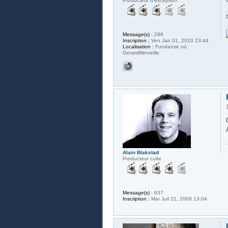
Producteur d'exception
Message(s) :
286
Inscription :
Ven Jan 01, 2010 23:44
Localisation :
Fundanse où
GerardMerveille
Alain Blakstad
Producteur culte
Message(s) :
637
Inscription :
Mar Juil 21, 2009 13:04