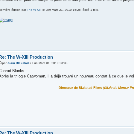
Dernière édition par
The W-XIII
le Dim Mars 21, 2010 15:25, édité 1 fois.
Re: The W-XIII Production
par
Alain Blakstad
» Lun Mars 01, 2010 23:33
Conrad Blanks !
Après la trilogie Catwoman, il a déjà trouvé un nouveau contrat à ce que je voi
Directeur de Blakstad Films
(filiale de Morcar Pr
Re: The W-XIII Production