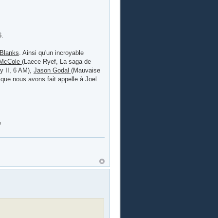
6.
Blanks
. Ainsi qu'un incroyable
 McCole
(Laece Ryef, La saga de
sy II, 6 AM),
Jason Godal
(Mauvaise
sique nous avons fait appelle à
Joel