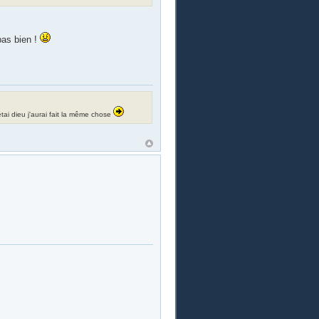
pas bien !
i étai dieu j'aurai fait la même chose