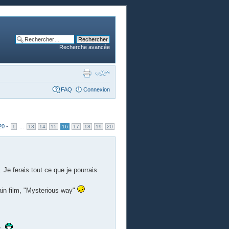
Recherche avancée
FAQ
Connexion
20
•
...
1
13
14
15
16
17
18
19
20
 Je ferais tout ce que je pourrais
ain film, "Mysterious way"
s.