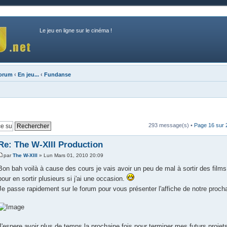
Le jeu en ligne sur le cinéma !
forum
‹
En jeu...
‹
Fundanse
293 message(s) •
Page
16
sur
Re: The W-XIII Production
par
The W-XIII
» Lun Mars 01, 2010 20:09
Bon bah voilà à cause des cours je vais avoir un peu de mal à sortir des films.
pour en sortir plusieurs si j'ai une occasion.
Je passe rapidement sur le forum pour vous présenter l'affiche de notre proch
J'espere avoir plus de temps la prochaine fois pour terminer mes futurs projet