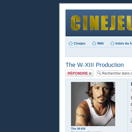
Cinejeu
Wiki
Index du 
The W-XIII Production
Publier une
réponse
The W-XIII