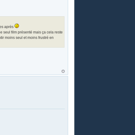
nes après
e seul film présenté mais ça cela reste
tir moins seul et moins frustré en