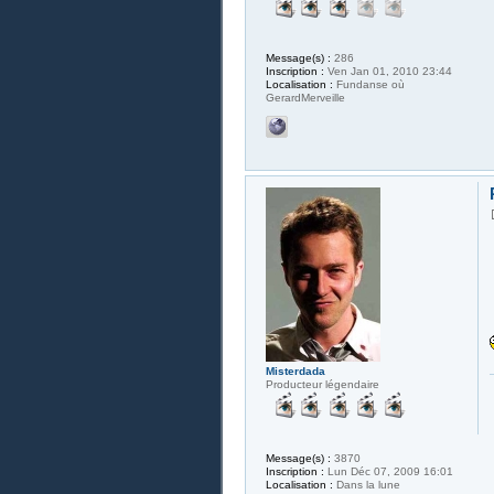
Message(s) :
286
Inscription :
Ven Jan 01, 2010 23:44
Localisation :
Fundanse où
GerardMerveille
Misterdada
Producteur légendaire
Message(s) :
3870
Inscription :
Lun Déc 07, 2009 16:01
Localisation :
Dans la lune