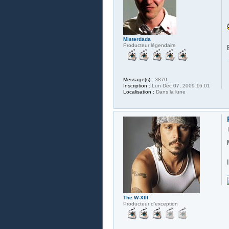
Misterdada
Producteur légendaire
Message(s) :
3870
Inscription :
Lun Déc 07, 2009 16:01
Localisation :
Dans la lune
The W-XIII
Producteur d'exception