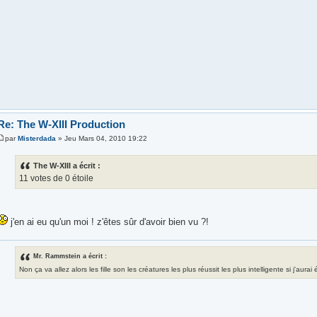
Re: The W-XIII Production
par
Misterdada
» Jeu Mars 04, 2010 19:22
The W-XIII a écrit :
11 votes de 0 étoile
j'en ai eu qu'un moi ! z'êtes sûr d'avoir bien vu ?!
Mr. Rammstein a écrit :
Non ça va allez alors les fille son les créatures les plus réussit les plus intelligente si j'aura