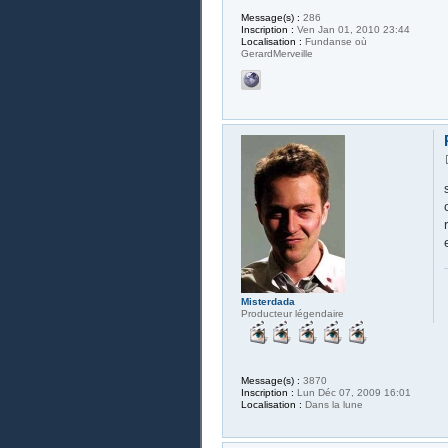
Message(s) :
286
Inscription :
Ven Jan 01, 2010 23:44
Localisation :
Fundanse où
GerardMerveille
Misterdada
Producteur légendaire
Message(s) :
3870
Inscription :
Lun Déc 07, 2009 16:01
Localisation :
Dans la lune