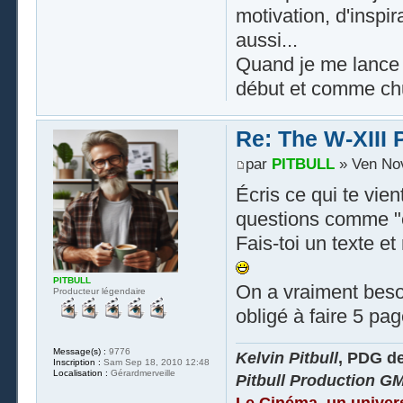
motivation, d'inspi
aussi...
Quand je me lance d
début et comme chu
Re: The W-XIII 
par
PITBULL
» Ven Nov
Écris ce qui te vie
questions comme "e
Fais-toi un texte et
PITBULL
On a vraiment besoi
Producteur légendaire
obligé à faire 5 pa
Message(s) :
9776
Kelvin Pitbull
, PDG d
Inscription :
Sam Sep 18, 2010 12:48
Localisation :
Gérardmerveille
Pitbull Production G
Le Cinéma, un univer