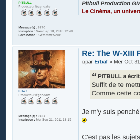
Pitbull Production G
PITBULL
Producteur légendaire
Le Cinéma, un univer
Message(s) :
9776
Inscription :
Sam Sep 18, 2010 12:48
Localisation :
Gérardmerveille
Re: The W-XIII 
par
Erbaf
» Mer Oct 31
PITBULL a écrit
Suffit de te met
Erbaf
Comme cette col
Producteur légendaire
Je m'y suis penché
Message(s) :
9181
Inscription :
Mer Sep 21, 2011 18:15
C'est pas les sujet