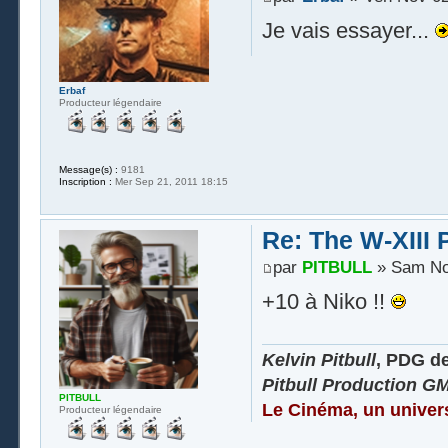
Je vais essayer...
Erbaf
Producteur légendaire
Message(s) :
9181
Inscription :
Mer Sep 21, 2011 18:15
Re: The W-XIII 
par
PITBULL
» Sam Nov
+10 à Niko !!
Kelvin Pitbull
, PDG d
Pitbull Production G
PITBULL
Le Cinéma, un univer
Producteur légendaire