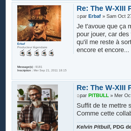
Re: The W-XIII 
par
Erbaf
» Sam Oct 27
Je t'avoue que ça me
pour jouer, car des 
qu'il me reste à sor
Erbaf
Producteur légendaire
encore et encore...
Message(s) :
9181
Inscription :
Mer Sep 21, 2011 18:15
Re: The W-XIII 
par
PITBULL
» Mer Oct
Suffit de te mettre 
Comme cette collab
Kelvin Pitbull
, PDG d