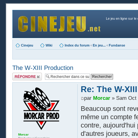
Le jeu en ligne sur le
Cinejeu
Wiki
Index du forum
‹
En jeu...
‹
Fundanse
The W-XIII Production
Publier une
réponse
Re: The W-XII
par
Morcar
» Sam Oct 
Beaucoup sont reve
même un compte ferm
contre, aujourd'hui
d'autres joueurs, av
Morcar