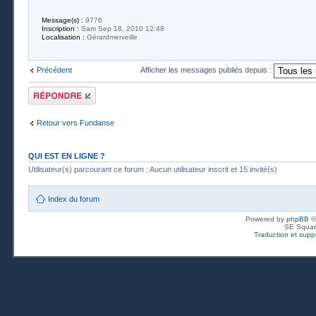
Message(s) :
9776
Inscription :
Sam Sep 18, 2010 12:48
Localisation :
Gérardmerveille
Précédent
Afficher les messages publiés depuis :
Publier une
réponse
Retour vers Fundanse
QUI EST EN LIGNE ?
Utilisateur(s) parcourant ce forum : Aucun utilisateur inscrit et 15 invité(s)
Index du forum
Powered by
phpBB
©
SE Squar
Traduction et suppo