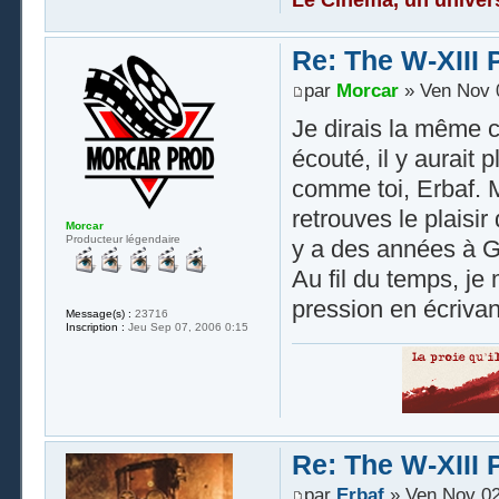
Re: The W-XIII 
par
Morcar
» Ven Nov 
Je dirais la même c
écouté, il y aurait 
comme toi, Erbaf. M
retrouves le plaisir
Morcar
Producteur légendaire
y a des années à 
Au fil du temps, je
pression en écrivant
Message(s) :
23716
Inscription :
Jeu Sep 07, 2006 0:15
Re: The W-XIII 
par
Erbaf
» Ven Nov 02