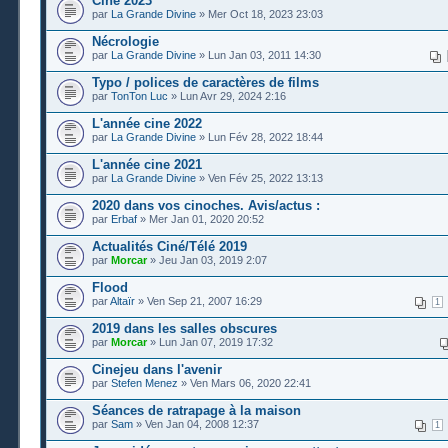
Cine 2023
par
La Grande Divine
» Mer Oct 18, 2023 23:03
Nécrologie
par
La Grande Divine
» Lun Jan 03, 2011 14:30
Typo / polices de caractères de films
par
TonTon Luc
» Lun Avr 29, 2024 2:16
L'année cine 2022
par
La Grande Divine
» Lun Fév 28, 2022 18:44
L'année cine 2021
par
La Grande Divine
» Ven Fév 25, 2022 13:13
2020 dans vos cinoches. Avis/actus :
par
Erbaf
» Mer Jan 01, 2020 20:52
Actualités Ciné/Télé 2019
par
Morcar
» Jeu Jan 03, 2019 2:07
Flood
par
Altaïr
» Ven Sep 21, 2007 16:29
1
2019 dans les salles obscures
par
Morcar
» Lun Jan 07, 2019 17:32
Cinejeu dans l'avenir
par
Stefen Menez
» Ven Mars 06, 2020 22:41
Séances de ratrapage à la maison
par
Sam
» Ven Jan 04, 2008 12:37
1