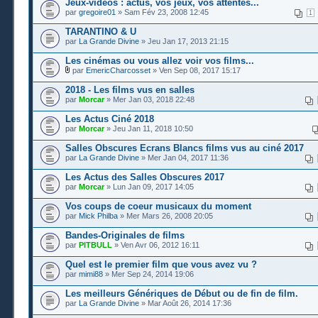
Jeux-vidéos : actus, vos jeux, vos attentes...
par
gregoire01
» Sam Fév 23, 2008 12:45
1
TARANTINO & U
par
La Grande Divine
» Jeu Jan 17, 2013 21:15
Les cinémas ou vous allez voir vos films...
par
EmericCharcosset
» Ven Sep 08, 2017 15:17
2018 - Les films vus en salles
par
Morcar
» Mer Jan 03, 2018 22:48
Les Actus Ciné 2018
par
Morcar
» Jeu Jan 11, 2018 10:50
Salles Obscures Ecrans Blancs films vus au ciné 2017
par
La Grande Divine
» Mer Jan 04, 2017 11:36
Les Actus des Salles Obscures 2017
par
Morcar
» Lun Jan 09, 2017 14:05
Vos coups de coeur musicaux du moment
par
Mick Philba
» Mer Mars 26, 2008 20:05
Bandes-Originales de films
par
PITBULL
» Ven Avr 06, 2012 16:11
Quel est le premier film que vous avez vu ?
par
mimi88
» Mer Sep 24, 2014 19:06
Les meilleurs Génériques de Début ou de fin de film.
par
La Grande Divine
» Mar Août 26, 2014 17:36