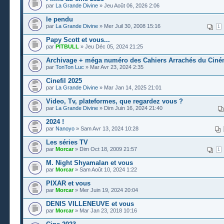
par
La Grande Divine
» Jeu Août 06, 2026 2:06
le pendu
par
La Grande Divine
» Mer Juil 30, 2008 15:16
1
Papy Scott et vous...
par
PITBULL
» Jeu Déc 05, 2024 21:25
Archivage + méga numéro des Cahiers Arrachés du Cin
par
TonTon Luc
» Mar Avr 23, 2024 2:35
Cinefil 2025
par
La Grande Divine
» Mar Jan 14, 2025 21:01
Video, Tv, plateformes, que regardez vous ?
par
La Grande Divine
» Dim Juin 16, 2024 21:40
2024 !
par
Nanoyo
» Sam Avr 13, 2024 10:28
Les séries TV
par
Morcar
» Dim Oct 18, 2009 21:57
1
M. Night Shyamalan et vous
par
Morcar
» Sam Août 10, 2024 1:22
PIXAR et vous
par
Morcar
» Mer Juin 19, 2024 20:04
DENIS VILLENEUVE et vous
par
Morcar
» Mar Jan 23, 2018 10:16