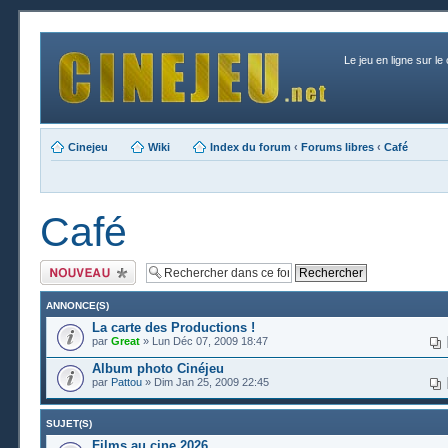
Le jeu en ligne sur le
Cinejeu
Wiki
Index du forum
‹
Forums libres
‹
Café
Café
Publier un nouveau
sujet
ANNONCE(S)
La carte des Productions !
par
Great
» Lun Déc 07, 2009 18:47
Album photo Cinéjeu
par
Pattou
» Dim Jan 25, 2009 22:45
SUJET(S)
Films au cine 2026