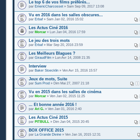
Le top 6 de vos films préférés...
par
EmericCharcosset
» Sam Sep 09, 2017 13:08
Vu en 2016 dans les salles obscures...
par
Erbaf
» Sam Jan 02, 2016 15:02
Les Actus Ciné 2016
par
Morcar
» Lun Jan 04, 2016 17:59
Le jeu des trois mots
par
Erbaf
» Mar Sep 20, 2016 23:59
Les Meilleurs Blagues ?
par
GiraudFilm
» Lun Avr 14, 2008 21:35
Interview
par
Baker Stoecklin
» Ven Avr 15, 2016 15:57
Jeux de mots, Suite
par
Sum Prod
» Dim Mai 27, 2007 21:18
1
Vu en 2015 dans les salles de cinéma
par
Morcar
» Ven Jan 02, 2015 11:25
... Et bonne année 2016 !
par
Ari G.
» Ven Jan 01, 2016 2:40
Les Actus Ciné 2015
par
PITBULL
» Dim Jan 04, 2015 20:45
BOX OFFICE 2015
par
La Grande Divine
» Ven Jan 16, 2015 12:31