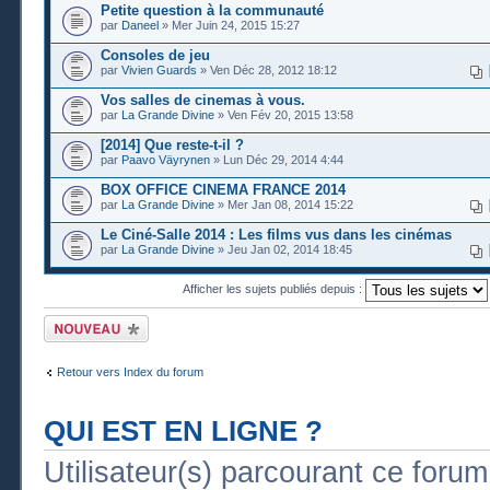
Petite question à la communauté
par
Daneel
» Mer Juin 24, 2015 15:27
Consoles de jeu
par
Vivien Guards
» Ven Déc 28, 2012 18:12
Vos salles de cinemas à vous.
par
La Grande Divine
» Ven Fév 20, 2015 13:58
[2014] Que reste-t-il ?
par
Paavo Väyrynen
» Lun Déc 29, 2014 4:44
BOX OFFICE CINEMA FRANCE 2014
par
La Grande Divine
» Mer Jan 08, 2014 15:22
Le Ciné-Salle 2014 : Les films vus dans les cinémas
par
La Grande Divine
» Jeu Jan 02, 2014 18:45
Afficher les sujets publiés depuis :
Publier un nouveau
sujet
Retour vers Index du forum
QUI EST EN LIGNE ?
Utilisateur(s) parcourant ce forum :