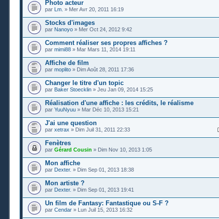
Photo acteur
par
Lm.
» Mer Avr 20, 2011 16:19
Stocks d'images
par
Nanoyo
» Mer Oct 24, 2012 9:42
Comment réaliser ses propres affiches ?
par
mimi88
» Mar Mars 11, 2014 19:11
Affiche de film
par
moplito
» Dim Août 28, 2011 17:36
Changer le titre d'un topic
par
Baker Stoecklin
» Jeu Jan 09, 2014 15:25
Réalisation d'une affiche : les crédits, le réalisme
par
YuuNyuu
» Mar Déc 10, 2013 15:21
J'ai une question
par
xetrax
» Dim Juil 31, 2011 22:33
Fenètres
par
Gérard Cousin
» Dim Nov 10, 2013 1:05
Mon affiche
par
Dexter.
» Dim Sep 01, 2013 18:38
Mon artiste ?
par
Dexter.
» Dim Sep 01, 2013 19:41
Un film de Fantasy: Fantastique ou S-F ?
par
Cendar
» Lun Juil 15, 2013 16:32