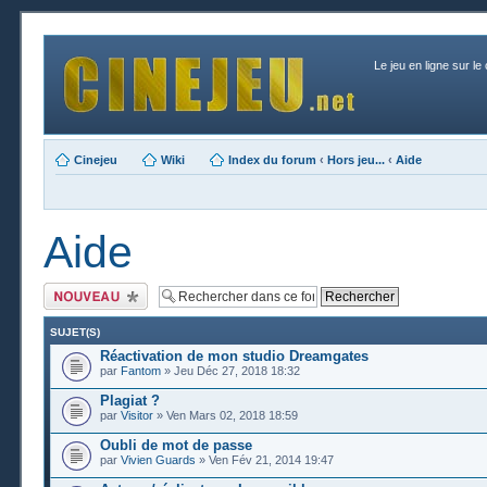
Le jeu en ligne sur le
Cinejeu
Wiki
Index du forum
‹
Hors jeu...
‹
Aide
Aide
Publier un nouveau
sujet
SUJET(S)
Réactivation de mon studio Dreamgates
par
Fantom
» Jeu Déc 27, 2018 18:32
Plagiat ?
par
Visitor
» Ven Mars 02, 2018 18:59
Oubli de mot de passe
par
Vivien Guards
» Ven Fév 21, 2014 19:47