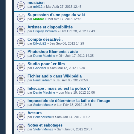
musicien
par
mikl12
» Mar Août 27, 2013 12:45
Supression d'une page du wiki
par
Morcar
» Mer Avr 17, 2013 12:46
Artistes et disponibilités
par
Display Pictures
» Dim Oct 28, 2012 17:43
Compte désactivé..
par
Billydu92
» Jeu Sep 06, 2012 14:29
Photoshop Elements : aide
par
Dante Machine
» Dim Juin 17, 2012 14:35
Studio pour 1er film
par
Goodlifer
» Sam Mai 12, 2012 16:30
Fichier audio dans Wikipédia
par
Paul Birdnam
» Jeu Avr 05, 2012 8:58
Inkscape : mais où est la police ?
par
Dante Machine
» Lun Mars 19, 2012 20:06
Impossible de déterminer la taille de l'image
par
Stefen Menez
» Lun Fév 13, 2012 19:51
Acteurs
par
Bencharleroi
» Sam Jan 14, 2012 11:02
Notes et sabotages
par
Stefen Menez
» Sam Jan 07, 2012 20:37