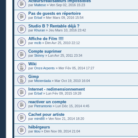
Acteurs/réalisateurs Impossibles
par
Maltese
» Ven Sep 02, 2016 15:23
Pas de guests en répertoire
par
Erbaf
» Mer Mars 09, 2016 15:54
Studio B ? Rentable déjà ?
par
Khuran
» Jeu Mars 10, 2016 23:42
Affiche de Film !!!!
par
mclb
» Dim Avr 25, 2010 22:12
Compte suprimer
par
Skinny
» Lun Avr 25, 2011 23:34
Wiki
par
Onze Arpents
» Mer Fév 05, 2014 17:27
Gimp
par
Misterdada
» Mar Oct 19, 2010 16:04
Internet - redimensionnement
par
Erbaf
» Lun Fév 09, 2015 19:28
reactiver un compte
par
Pietrantonio
» Lun Déc 15, 2014 4:45
Cachet pour artiste
par
mimi88
» Ven Nov 21, 2014 18:20
hébérgeurs
par
titou
» Dim Nov 09, 2014 21:04