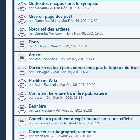
Mettre des images dans le synopsis
par
Madame A
» Dim Déc 18, 2011 19:28
Mise en page des post
par
Dante Machine
» Mer Déc 14, 2011 13:32
Notoriété des artistes
par
Daresha Mandown
» Dim Nov 06, 2011 19:58
Dons
par
A. Dingo
» Sam Oct 22, 2011 14:01
Argent
par
Vito Corleone
» Dim Oct 02, 2011 20:21
Durée en salles : je ne comprends pas la logique du truc 
par
Delavigne
» Mar Sep 20, 2011 14:20
Probleme Wiki
par
Mark-Swetzel
» Mar Sep 06, 2011 19:09
Comment faire une bannière publicitaire
par
trane
» Dim Sep 04, 2011 23:18
Bannière
par
Léa Risson
» Ven Août 26, 2011 20:52
Cherche un producteur expérimenter pour une affiche...
par
bouiaproduction
» Dim Août 14, 2011 23:33
Correcteur orthographe/grammaire
par
gregoire01
» Lun Août 22, 2011 10:02