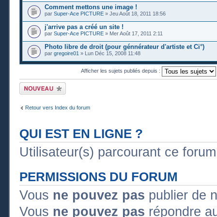
Comment mettons une image !
par
Super-Ace PICTURE
» Jeu Août 18, 2011 18:56
j'arrive pas a créé un site !
par
Super-Ace PICTURE
» Mer Août 17, 2011 2:11
Photo libre de droit (pour génnérateur d'artiste et Ci°)
par
gregoire01
» Lun Déc 15, 2008 11:48
Afficher les sujets publiés depuis :
Publier un nouveau
sujet
Retour vers Index du forum
QUI EST EN LIGNE ?
Utilisateur(s) parcourant ce forum :
PERMISSIONS DU FORUM
Vous
ne pouvez pas
publier de 
Vous
ne pouvez pas
répondre au