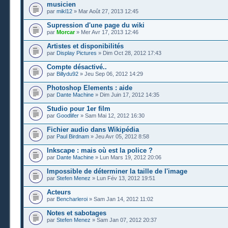
musicien
par
mikl12
» Mar Août 27, 2013 12:45
Supression d'une page du wiki
par
Morcar
» Mer Avr 17, 2013 12:46
Artistes et disponibilités
par
Display Pictures
» Dim Oct 28, 2012 17:43
Compte désactivé..
par
Billydu92
» Jeu Sep 06, 2012 14:29
Photoshop Elements : aide
par
Dante Machine
» Dim Juin 17, 2012 14:35
Studio pour 1er film
par
Goodlifer
» Sam Mai 12, 2012 16:30
Fichier audio dans Wikipédia
par
Paul Birdnam
» Jeu Avr 05, 2012 8:58
Inkscape : mais où est la police ?
par
Dante Machine
» Lun Mars 19, 2012 20:06
Impossible de déterminer la taille de l'image
par
Stefen Menez
» Lun Fév 13, 2012 19:51
Acteurs
par
Bencharleroi
» Sam Jan 14, 2012 11:02
Notes et sabotages
par
Stefen Menez
» Sam Jan 07, 2012 20:37