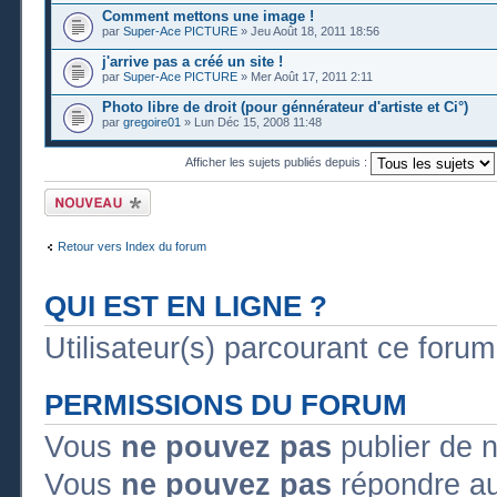
Comment mettons une image !
par
Super-Ace PICTURE
» Jeu Août 18, 2011 18:56
j'arrive pas a créé un site !
par
Super-Ace PICTURE
» Mer Août 17, 2011 2:11
Photo libre de droit (pour génnérateur d'artiste et Ci°)
par
gregoire01
» Lun Déc 15, 2008 11:48
Afficher les sujets publiés depuis :
Publier un nouveau
sujet
Retour vers Index du forum
QUI EST EN LIGNE ?
Utilisateur(s) parcourant ce forum :
PERMISSIONS DU FORUM
Vous
ne pouvez pas
publier de 
Vous
ne pouvez pas
répondre au