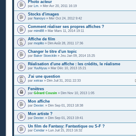
Photo acteur
par
Lm.
» Mer Avr 20, 2011 16:19
Stocks d'images
par
Nanoyo
» Mer Oct 24, 2012 9:42
Comment réaliser ses propres affiches ?
par
mimi88
» Mar Mars 11, 2014 19:11
Affiche de film
par
moplito
» Dim Août 28, 2011 17:36
Changer le titre d'un topic
par
Baker Stoecklin
» Jeu Jan 09, 2014 15:25
Réalisation d'une affiche : les crédits, le réalisme
par
YuuNyuu
» Mar Déc 10, 2013 15:21
J'ai une question
par
xetrax
» Dim Juil 31, 2011 22:33
Fenètres
par
Gérard Cousin
» Dim Nov 10, 2013 1:05
Mon affiche
par
Dexter.
» Dim Sep 01, 2013 18:38
Mon artiste ?
par
Dexter.
» Dim Sep 01, 2013 19:41
Un film de Fantasy: Fantastique ou S-F ?
par
Cendar
» Lun Juil 15, 2013 16:32