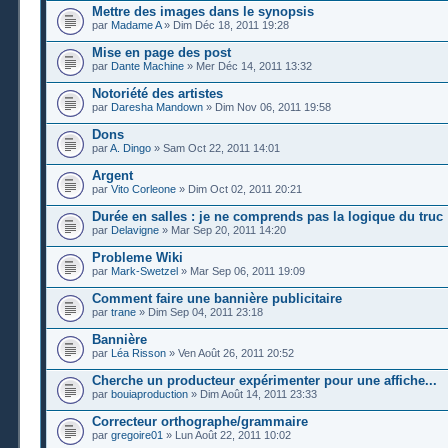
Mettre des images dans le synopsis
par
Madame A
» Dim Déc 18, 2011 19:28
Mise en page des post
par
Dante Machine
» Mer Déc 14, 2011 13:32
Notoriété des artistes
par
Daresha Mandown
» Dim Nov 06, 2011 19:58
Dons
par
A. Dingo
» Sam Oct 22, 2011 14:01
Argent
par
Vito Corleone
» Dim Oct 02, 2011 20:21
Durée en salles : je ne comprends pas la logique du truc 
par
Delavigne
» Mar Sep 20, 2011 14:20
Probleme Wiki
par
Mark-Swetzel
» Mar Sep 06, 2011 19:09
Comment faire une bannière publicitaire
par
trane
» Dim Sep 04, 2011 23:18
Bannière
par
Léa Risson
» Ven Août 26, 2011 20:52
Cherche un producteur expérimenter pour une affiche...
par
bouiaproduction
» Dim Août 14, 2011 23:33
Correcteur orthographe/grammaire
par
gregoire01
» Lun Août 22, 2011 10:02