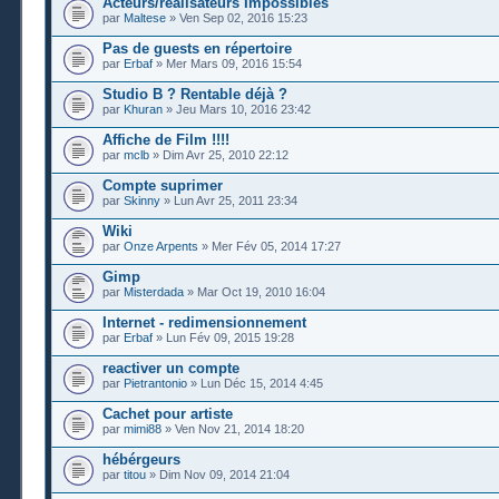
Acteurs/réalisateurs Impossibles
par
Maltese
» Ven Sep 02, 2016 15:23
Pas de guests en répertoire
par
Erbaf
» Mer Mars 09, 2016 15:54
Studio B ? Rentable déjà ?
par
Khuran
» Jeu Mars 10, 2016 23:42
Affiche de Film !!!!
par
mclb
» Dim Avr 25, 2010 22:12
Compte suprimer
par
Skinny
» Lun Avr 25, 2011 23:34
Wiki
par
Onze Arpents
» Mer Fév 05, 2014 17:27
Gimp
par
Misterdada
» Mar Oct 19, 2010 16:04
Internet - redimensionnement
par
Erbaf
» Lun Fév 09, 2015 19:28
reactiver un compte
par
Pietrantonio
» Lun Déc 15, 2014 4:45
Cachet pour artiste
par
mimi88
» Ven Nov 21, 2014 18:20
hébérgeurs
par
titou
» Dim Nov 09, 2014 21:04