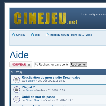
Le jeu en ligne sur le
Cinejeu
Wiki
Index du forum
‹
Hors jeu...
‹
Aide
Aide
Publier un nouveau
sujet
SUJET(S)
Réactivation de mon studio Dreamgates
par
Fantom
» Jeu Déc 27, 2018 18:32
Plagiat ?
par
Visitor
» Ven Mars 02, 2018 18:59
Oubli de mot de passe
par
Vivien Guards
» Ven Fév 21, 2014 19:47