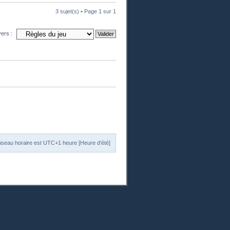
3 sujet(s) • Page
1
sur
1
vers :
useau horaire est UTC+1 heure [Heure d’été]