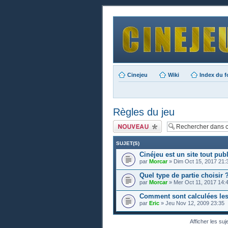
Cinejeu
Wiki
Index du 
Règles du jeu
Publier un nouveau
sujet
SUJET(S)
Cinéjeu est un site tout publ
par
Morcar
» Dim Oct 15, 2017 21:
Quel type de partie choisir 
par
Morcar
» Mer Oct 11, 2017 14:
Comment sont calculées les
par
Eric
» Jeu Nov 12, 2009 23:35
Afficher les suj