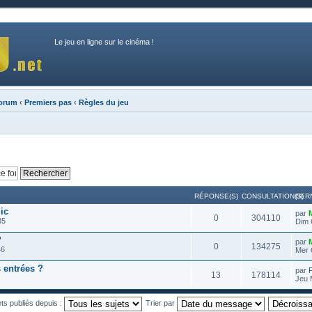
Le jeu en ligne sur le cinéma !
forum
‹
Premiers pas
‹
Règles du jeu
RÉPONSE(S)
CONSULTATION(S)
DER
ic
par
0
304110
35
Dim 
?
par
0
134275
46
Mer 
 entrées ?
par
13
178114
Jeu 
ets publiés depuis :
Trier par