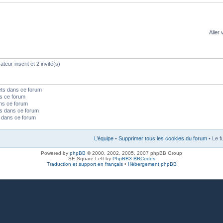
Aller 
teur inscrit et 2 invité(s)
ets dans ce forum
s ce forum
ns ce forum
s dans ce forum
s dans ce forum
L’équipe
•
Supprimer tous les cookies du forum
• Le f
Powered by
phpBB
© 2000, 2002, 2005, 2007 phpBB Group
SE Square Left by
PhpBB3 BBCodes
Traduction et support en français
•
Hébergement phpBB