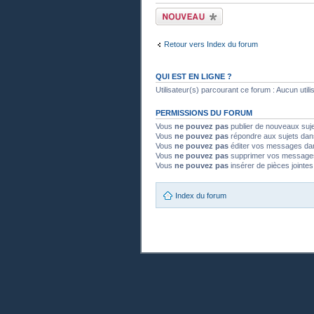
Publier un nouveau
sujet
Retour vers Index du forum
QUI EST EN LIGNE ?
Utilisateur(s) parcourant ce forum : Aucun utilisa
PERMISSIONS DU FORUM
Vous
ne pouvez pas
publier de nouveaux suj
Vous
ne pouvez pas
répondre aux sujets dan
Vous
ne pouvez pas
éditer vos messages da
Vous
ne pouvez pas
supprimer vos message
Vous
ne pouvez pas
insérer de pièces jointe
Index du forum