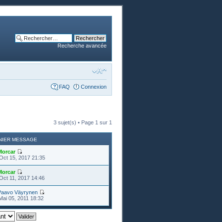
Recherche avancée
FAQ
Connexion
3 sujet(s) • Page
1
sur
1
NIER MESSAGE
Morcar
Oct 15, 2017 21:35
Morcar
Oct 11, 2017 14:46
Paavo Väyrynen
Mai 05, 2011 18:32