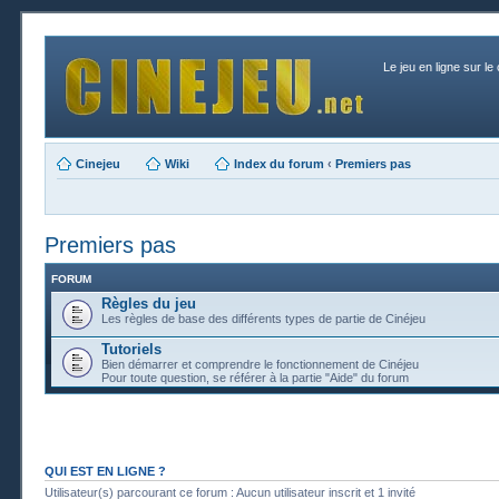
Le jeu en ligne sur le
Cinejeu
Wiki
Index du forum
‹
Premiers pas
Premiers pas
FORUM
Règles du jeu
Les règles de base des différents types de partie de Cinéjeu
Tutoriels
Bien démarrer et comprendre le fonctionnement de Cinéjeu
Pour toute question, se référer à la partie "Aide" du forum
QUI EST EN LIGNE ?
Utilisateur(s) parcourant ce forum : Aucun utilisateur inscrit et 1 invité