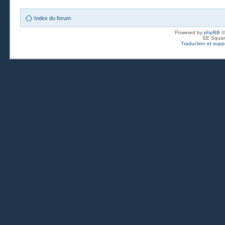
Index du forum
Powered by
phpBB
©
SE Squar
Traduction et suppo