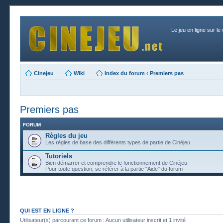
Le jeu en ligne sur le
Cinejeu
Wiki
Index du forum
‹
Premiers pas
Premiers pas
FORUM
Règles du jeu
Les règles de base des différents types de partie de Cinéjeu
Tutoriels
Bien démarrer et comprendre le fonctionnement de Cinéjeu
Pour toute question, se référer à la partie "Aide" du forum
QUI EST EN LIGNE ?
Utilisateur(s) parcourant ce forum : Aucun utilisateur inscrit et 1 invité