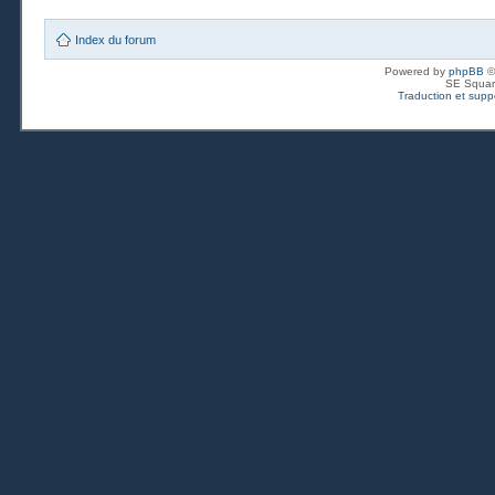
Index du forum
Powered by
phpBB
©
SE Squar
Traduction et suppo