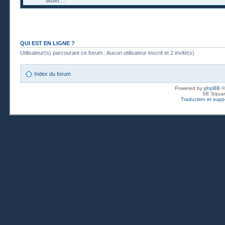
aider....
QUI EST EN LIGNE ?
Utilisateur(s) parcourant ce forum : Aucun utilisateur inscrit et 2 invité(s)
Index du forum
Powered by
phpBB
©
SE Squar
Traduction et suppo