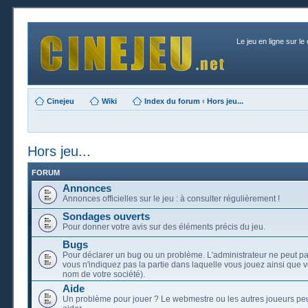
Le jeu en ligne sur le
Cinejeu
Wiki
Index du forum
‹
Hors jeu...
Hors jeu...
FORUM
Annonces
Annonces officielles sur le jeu : à consulter régulièrement !
Sondages ouverts
Pour donner votre avis sur des éléments précis du jeu.
Bugs
Pour déclarer un bug ou un problème. L'administrateur ne peut pa
vous n'indiquez pas la partie dans laquelle vous jouez ainsi que vo
nom de votre société).
Aide
Un problème pour jouer ? Le webmestre ou les autres joueurs pe