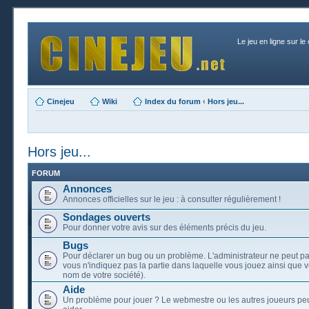
Le jeu en ligne sur le
Cinejeu
Wiki
Index du forum
‹
Hors jeu...
Hors jeu...
FORUM
Annonces
Annonces officielles sur le jeu : à consulter régulièrement !
Sondages ouverts
Pour donner votre avis sur des éléments précis du jeu.
Bugs
Pour déclarer un bug ou un problème. L'administrateur ne peut pa
vous n'indiquez pas la partie dans laquelle vous jouez ainsi que vo
nom de votre société).
Aide
Un problème pour jouer ? Le webmestre ou les autres joueurs pe