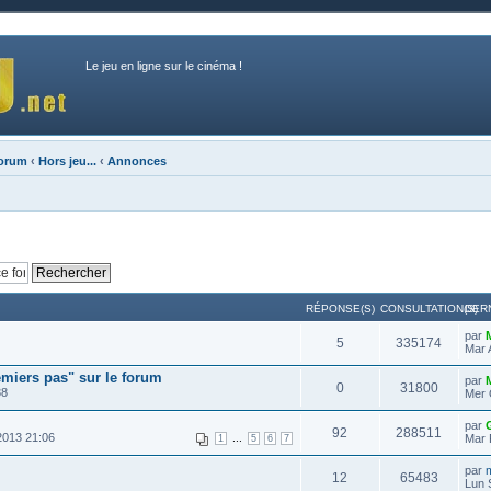
Le jeu en ligne sur le cinéma !
forum
‹
Hors jeu...
‹
Annonces
RÉPONSE(S)
CONSULTATION(S)
DER
par
5
335174
Mar 
emiers pas" sur le forum
par
0
31800
38
Mer 
par
92
288511
2013 21:06
...
Mar 
1
5
6
7
par
m
12
65483
Lun 