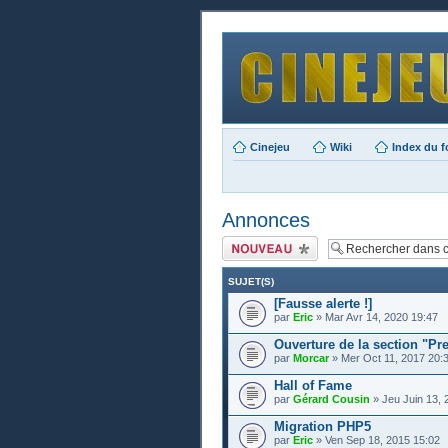
Cinejeu
Wiki
Index du 
Annonces
Publier un nouveau
sujet
SUJET(S)
[Fausse alerte !]
par
Eric
» Mar Avr 14, 2020 19:47
Ouverture de la section "Pr
par
Morcar
» Mer Oct 11, 2017 20:
Hall of Fame
par
Gérard Cousin
» Jeu Juin 13, 
Migration PHP5
par
Eric
» Ven Sep 18, 2015 15:02