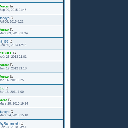
Morcar
Sep 20, 2015 21:48
Nanoyo
uil 06, 2015 8:22
Morcar
Mars 03, 2015 11:34
mimi88
Déc 30, 2013 12:15
PITBULL
Août 23, 2013 21:01
Morcar
Juin 17, 2012 21:18
Morcar
Jan 14, 2011 9:25
ric
Jan 13, 2011 1:00
Great
Mars 28, 2010 19:24
Nanoyo
Mars 24, 2010 15:18
Mr. Rammstein
Fév 24, 2010 23:47