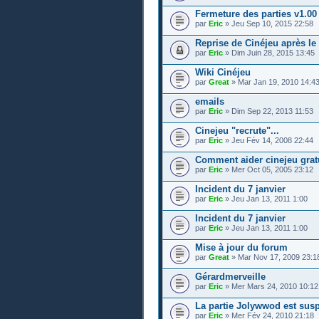
Fermeture des parties v1.00
par
Eric
» Jeu Sep 10, 2015 22:58
Reprise de Cinéjeu après le
par
Eric
» Dim Juin 28, 2015 13:45
Wiki Cinéjeu
par
Great
» Mar Jan 19, 2010 14:4
emails
par
Eric
» Dim Sep 22, 2013 11:53
Cinejeu "recrute"...
par
Eric
» Jeu Fév 14, 2008 22:44
Comment aider cinejeu grat
par
Eric
» Mer Oct 05, 2005 23:12
Incident du 7 janvier
par
Eric
» Jeu Jan 13, 2011 1:00
Incident du 7 janvier
par
Eric
» Jeu Jan 13, 2011 1:00
Mise à jour du forum
par
Great
» Mar Nov 17, 2009 23:1
Gérardmerveille
par
Eric
» Mer Mars 24, 2010 10:12
La partie Jolywwod est susp
par
Eric
» Mer Fév 24, 2010 21:18