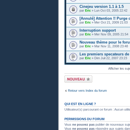
Cinejeu version 1.1 à 1.5
par
Eric
» Lun Oct 03, 2005 22:42
[Annulé] Attention !! Purge
par
Eric
» Mer Oct 21, 2009 21:03
Interruption support
par
Eric
» Mer Nov 09, 2005 21:54
Nouveau thème pour le for
par
Eric
» Mar Nov 11, 2008 23:48
Les premiers specateurs de 
par
Eric
» Dim Juil 22, 2007 23:23
Afficher les suj
Publier un nouveau
sujet
Retour vers Index du forum
QUI EST EN LIGNE ?
Utilisateur(s) parcourant ce forum : Aucun utilisa
PERMISSIONS DU FORUM
Vous
ne pouvez pas
publier de nouveaux suj
Vous
ne pouvez pas
répondre aux sujets dan