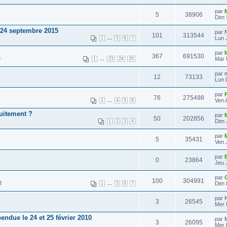
par
5
38906
Dim 
 24 septembre 2015
par
101
313544
...
Lun J
1
5
6
7
par
367
691530
3
...
Mar 
1
23
24
25
par
12
73133
Lun 
par
76
275498
...
Ven 
1
4
5
6
uitement ?
par
50
202856
Dim 
1
2
3
4
par
5
35431
Ven 
par
E
0
23864
Jeu 
par
100
304991
8
...
Dim 
1
5
6
7
par
3
26545
Mer 
endue le 24 et 25 février 2010
par
3
26095
Mer 