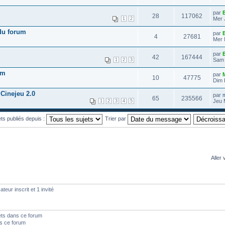
par
E
28
117062
Mer 
1
2
 du forum
par
E
4
27681
Mer 
par
E
42
167444
Sam 
1
2
3
um
par
10
47775
Dim 
Cinejeu 2.0
par
65
235566
Jeu 
1
2
3
4
5
ets publiés depuis :
Trier par
Aller 
teur inscrit et 1 invité
ets dans ce forum
s ce forum