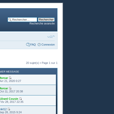
Recherche avancée
FAQ
Connexion
20 sujet(s) • Page
1
sur
1
NIER MESSAGE
Morcar
Avr 21, 2020 0:27
Morcar
Oct 11, 2017 20:38
Gérard Cousin
Fév 28, 2017 22:35
ikl12
Sep 28, 2015 9:24