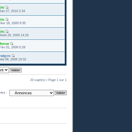
ric
Jan 27, 2010 2:34
ric
Nov 18, 2009 9:35
ric
Août 29, 2009 14:26
Morcar
Fév 01, 2009 0:28
malgyos
Mai 08, 2008 19:32
20 sujet(s) • Page
1
sur
1
vers :