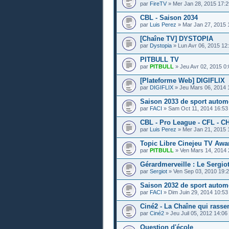
par
FireTV
» Mer Jan 28, 2015 17:2
CBL - Saison 2034
par
Luis Perez
» Mar Jan 27, 2015 
[Chaîne TV] DYSTOPIA
par
Dystopia
» Lun Avr 06, 2015 12
PITBULL TV
par
PITBULL
» Jeu Avr 02, 2015 0:
[Plateforme Web] DIGIFLIX
par
DIGIFLIX
» Jeu Mars 06, 2014 
Saison 2033 de sport autom
par
FACI
» Sam Oct 11, 2014 16:53
CBL - Pro League - CFL - C
par
Luis Perez
» Mer Jan 21, 2015 
Topic Libre Cinejeu TV Awa
par
PITBULL
» Ven Mars 14, 2014 
Gérardmerveille : Le Sergio
par
Sergiot
» Ven Sep 03, 2010 19:
Saison 2032 de sport autom
par
FACI
» Dim Juin 29, 2014 10:53
Ciné2 - La Chaîne qui rass
par
Ciné2
» Jeu Juil 05, 2012 14:06
Question d'école