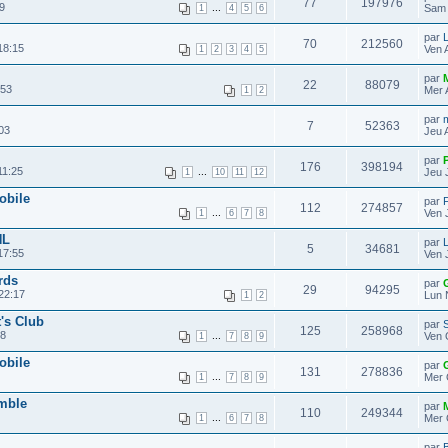
77
197976
9
...
Sam 
1
4
5
6
par
L
70
212560
18:15
Ven 
1
2
3
4
5
par
22
88079
:53
Mer 
1
2
par
7
52363
03
Jeu 
par
176
398194
11:25
...
Jeu 
1
10
11
12
obile
par
112
274857
...
Ven 
1
6
7
8
HL
par
L
5
34681
17:55
Ven 
rds
par
29
94295
22:17
Lun 
1
2
t's Club
par
S
125
258968
28
...
Ven 
1
7
8
9
obile
par
131
278836
...
Mer 
1
7
8
9
emble
par
110
249344
...
Mer 
1
6
7
8
par
B