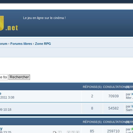
Le jeu en ligne sur le cinéma !
forum
‹
Forums libres
‹
Zone RPG
RÉPONSE(S)
CONSULTATION(S)
DER
e
par
2
70939
 2011 3:08
Mer 
par
M
8
54582
09 10:18
Sam 
RÉPONSE(S)
CONSULTATION(S)
DER
ay
par
85
259710
09 23:25
...
Lun 
1
4
5
6