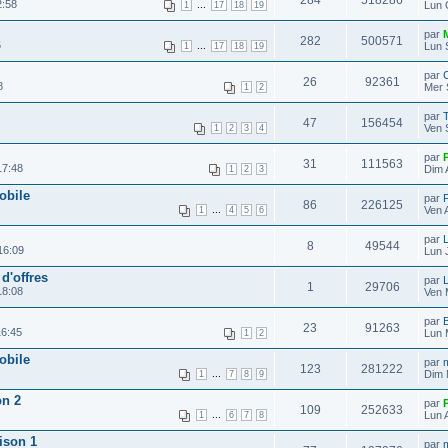
284
518286
2:58
...
Lun 
1
17
18
19
par
282
500571
5
...
Lun 
1
17
18
19
par
C
26
92361
8
Mer 
1
2
par
47
156454
Ven 
1
2
3
4
par
31
111563
17:48
Dim 
1
2
3
obile
par
86
226125
...
Ven 
1
4
5
6
par
L
8
49544
16:09
Lun J
d'offres
par
L
1
29706
18:08
Ven 
par
23
91263
16:45
Lun 
1
2
obile
par
m
123
281222
...
Dim 
1
7
8
9
on 2
par
109
252633
...
Lun 
1
6
7
8
ison 1
par
m