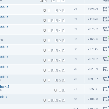
36
...
Ven 
1
56
57
58
mobile
par
79
192699
...
Mer 
1
4
5
6
mobile
par
69
211876
Lun 
1
2
3
4
5
mobile
par
69
207562
Sam 
1
2
3
4
5
par
83
216556
:58
...
Mer 
1
4
5
6
mobile
par
68
227145
Mar 
1
2
3
4
5
mobile
par
69
207092
Sam 
1
2
3
4
5
mobile
par 
70
202109
Dim 
1
2
3
4
5
mobile
par
76
189137
3
...
Sam 
1
4
5
6
aison 2
par
21
83517
16
Lun 
1
2
obile
par
68
210608
Lun 
1
2
3
4
5
par