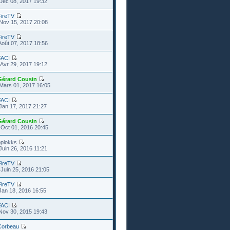
Déc 08, 2017 19:32
FireTV
Nov 15, 2017 20:08
FireTV
Août 07, 2017 18:56
FACI
Avr 29, 2017 19:12
Gérard Cousin
Mars 01, 2017 16:05
FACI
Jan 17, 2017 21:27
Gérard Cousin
Oct 01, 2016 20:45
pplokks
Juin 26, 2016 11:21
FireTV
Juin 25, 2016 21:05
FireTV
Jan 18, 2016 16:55
FACI
Nov 30, 2015 19:43
Corbeau