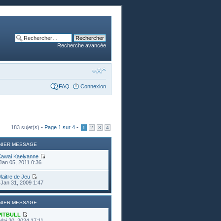
Recherche avancée
FAQ
Connexion
183 sujet(s) •
Page
1
sur
4
•
1
2
3
4
NIER MESSAGE
Kawai Kaelyanne
Jan 05, 2011 0:36
aitre de Jeu
Jan 31, 2009 1:47
NIER MESSAGE
PITBULL
Mai 20, 2024 17:11