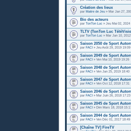
Création des lieux
par
Maitre de Jeu
» Mar Jan 27, 20
Bio des acteurs
par
TonTon Luc
» Jeu Mai 02, 2024
TLTV (TonTon Luc TéléVisio
par
TonTon Luc
» Mar Jan 10, 2012
Saison 2050 de Sport Auto
par
FACI
» Jeu Août 29, 2019 19:09
Saison 2049 de Sport Auto
par
FACI
» Ven Mai 10, 2019 19:26
Saison 2048 de Sport Auto
par
FACI
» Ven Jan 25, 2019 18:40
Saison 2047 de Sport Auto
par
FACI
» Ven Oct 12, 2018 17:31
Saison 2046 de Sport Auto
par
FACI
» Mar Juin 26, 2018 17:23
Saison 2045 de Sport Auto
par
FACI
» Dim Mars 18, 2018 15:1
Saison 2044 de Sport Auto
par
FACI
» Ven Déc 01, 2017 18:49
[Chaîne TV] FireTV