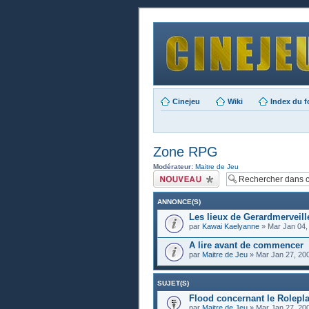
Cinejeu
Wiki
Index du 
Zone RPG
Modérateur:
Maitre de Jeu
Publier un nouveau
sujet
ANNONCE(S)
Les lieux de Gerardmerveill
par
Kawai Kaelyanne
» Mar Jan 04,
A lire avant de commencer
par
Maitre de Jeu
» Mar Jan 27, 20
SUJET(S)
Flood concernant le Rolepl
par
Maitre de Jeu
» Mar Jan 27, 20