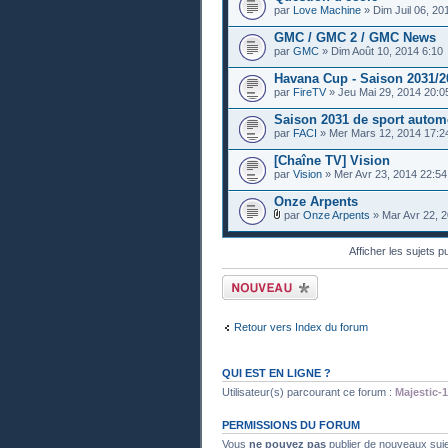
par
Love Machine
» Dim Juil 06, 20
GMC / GMC 2 / GMC News
par
GMC
» Dim Août 10, 2014 6:10
Havana Cup - Saison 2031/2
par
FireTV
» Jeu Mai 29, 2014 20:0
Saison 2031 de sport autom
par
FACI
» Mer Mars 12, 2014 17:2
[Chaîne TV] Vision
par
Vision
» Mer Avr 23, 2014 22:54
Onze Arpents
par
Onze Arpents
» Mar Avr 22, 2
Afficher les sujets p
Publier un nouveau
sujet
Retour vers Index du forum
QUI EST EN LIGNE ?
Utilisateur(s) parcourant ce forum :
Majestic-1
PERMISSIONS DU FORUM
Vous
ne pouvez pas
publier de nouveaux suj