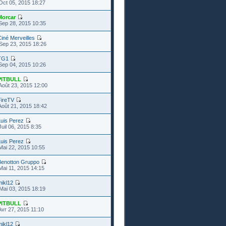
Oct 05, 2015 18:27
Morcar
Sep 28, 2015 10:35
iné Merveilles
Sep 23, 2015 18:26
TG1
Sep 04, 2015 10:26
PITBULL
Août 23, 2015 12:00
FireTV
Août 21, 2015 18:42
uis Perez
uil 06, 2015 8:35
uis Perez
Mai 22, 2015 10:55
Benotton Gruppo
Mai 11, 2015 14:15
ikl12
Mai 03, 2015 18:19
PITBULL
Avr 27, 2015 11:10
ikl12