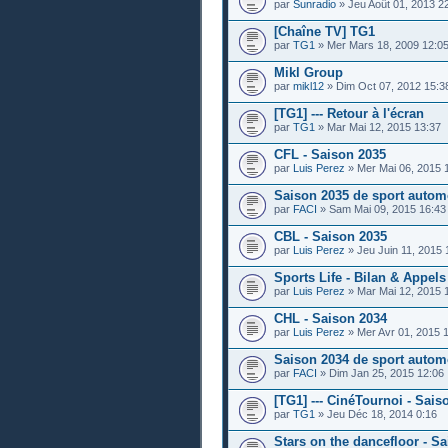
par
Sunradio
» Jeu Août 01, 2013 2
[Chaîne TV] TG1
par
TG1
» Mer Mars 18, 2009 12:0
Mikl Group
par
mikl12
» Dim Oct 07, 2012 15:3
[TG1] --- Retour à l'écran
par
TG1
» Mar Mai 12, 2015 13:37
CFL - Saison 2035
par
Luis Perez
» Mer Mai 06, 2015 
Saison 2035 de sport autom
par
FACI
» Sam Mai 09, 2015 16:43
CBL - Saison 2035
par
Luis Perez
» Jeu Juin 11, 2015 
Sports Life - Bilan & Appels 
par
Luis Perez
» Mar Mai 12, 2015 
CHL - Saison 2034
par
Luis Perez
» Mer Avr 01, 2015 
Saison 2034 de sport autom
par
FACI
» Dim Jan 25, 2015 12:06
[TG1] --- CinéTournoi - Sais
par
TG1
» Jeu Déc 18, 2014 0:16
Stars on the dancefloor - Sa