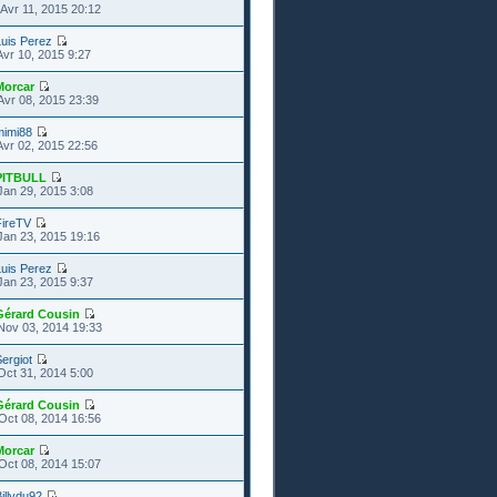
Avr 11, 2015 20:12
uis Perez
Avr 10, 2015 9:27
Morcar
Avr 08, 2015 23:39
mimi88
Avr 02, 2015 22:56
PITBULL
Jan 29, 2015 3:08
FireTV
Jan 23, 2015 19:16
uis Perez
Jan 23, 2015 9:37
Gérard Cousin
Nov 03, 2014 19:33
ergiot
Oct 31, 2014 5:00
Gérard Cousin
Oct 08, 2014 16:56
Morcar
Oct 08, 2014 15:07
illydu92