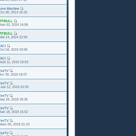
Love Machine
Oct 30, 2014 16:32
PITBULL
Juin 03, 2024 14:58
PITBULL
Mai 14, 2024 22:50
FACI
Oct 04, 2019 19:58
FACI
Août 11, 2019 19:53
FireTV
Avr 30, 2019 19:07
FireTV
Jan 12, 2019 20:33
FireTV
Sep 28, 2018 18:35
FireTV
Juin 18, 2018 15:52
FireTV
Mars 05, 2018 21:10
FireTV