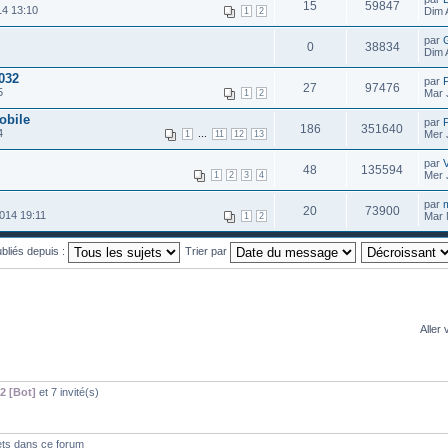
15
59847
14 13:10
Dim 
1
2
par
0
38834
Dim 
032
par
27
97476
5
Mar 
1
2
obile
par
186
351640
4
...
Mer 
1
11
12
13
par
V
48
135594
Mer 
1
2
3
4
par
m
20
73900
014 19:11
Mar 
1
2
ubliés depuis :
Trier par
Aller 
2 [Bot]
et 7 invité(s)
ets dans ce forum