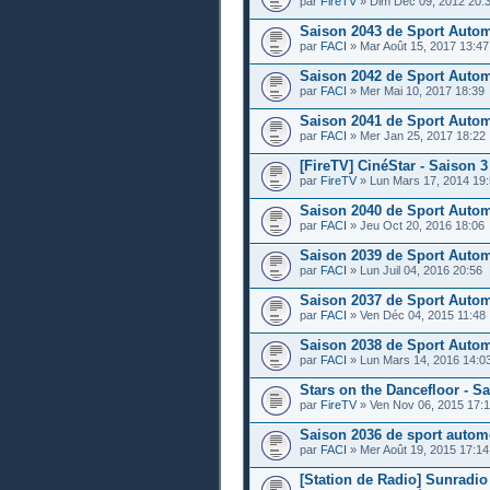
par
FireTV
» Dim Déc 09, 2012 20:
Saison 2043 de Sport Auto
par
FACI
» Mar Août 15, 2017 13:47
Saison 2042 de Sport Auto
par
FACI
» Mer Mai 10, 2017 18:39
Saison 2041 de Sport Auto
par
FACI
» Mer Jan 25, 2017 18:22
[FireTV] CinéStar - Saison 3
par
FireTV
» Lun Mars 17, 2014 19
Saison 2040 de Sport Auto
par
FACI
» Jeu Oct 20, 2016 18:06
Saison 2039 de Sport Auto
par
FACI
» Lun Juil 04, 2016 20:56
Saison 2037 de Sport Auto
par
FACI
» Ven Déc 04, 2015 11:48
Saison 2038 de Sport Auto
par
FACI
» Lun Mars 14, 2016 14:0
Stars on the Dancefloor - S
par
FireTV
» Ven Nov 06, 2015 17:
Saison 2036 de sport autom
par
FACI
» Mer Août 19, 2015 17:14
[Station de Radio] Sunradio