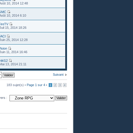
Août 10, 2014 12:48
GMC
Août 10, 2014 6:10
FireTV
Juil 15, 2014 18:26
FACI
Juin 25, 2014 12:28
ision
Juin 11, 2014 16:46
ikl12
Mai 13, 2014 21:11
Suivant
183 sujet(s) •
Page
1
sur
4
•
1
2
3
4
vers :