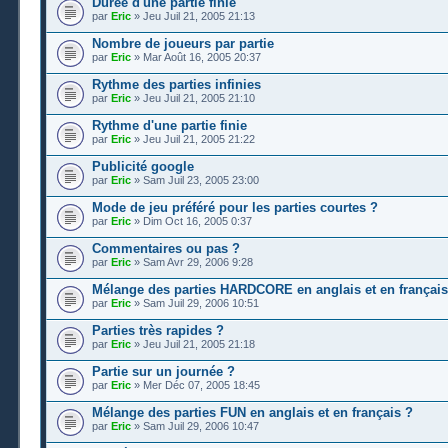
Durée d'une partie finie
par
Eric
» Jeu Juil 21, 2005 21:13
Nombre de joueurs par partie
par
Eric
» Mar Août 16, 2005 20:37
Rythme des parties infinies
par
Eric
» Jeu Juil 21, 2005 21:10
Rythme d'une partie finie
par
Eric
» Jeu Juil 21, 2005 21:22
Publicité google
par
Eric
» Sam Juil 23, 2005 23:00
Mode de jeu préféré pour les parties courtes ?
par
Eric
» Dim Oct 16, 2005 0:37
Commentaires ou pas ?
par
Eric
» Sam Avr 29, 2006 9:28
Mélange des parties HARDCORE en anglais et en français
par
Eric
» Sam Juil 29, 2006 10:51
Parties très rapides ?
par
Eric
» Jeu Juil 21, 2005 21:18
Partie sur un journée ?
par
Eric
» Mer Déc 07, 2005 18:45
Mélange des parties FUN en anglais et en français ?
par
Eric
» Sam Juil 29, 2006 10:47