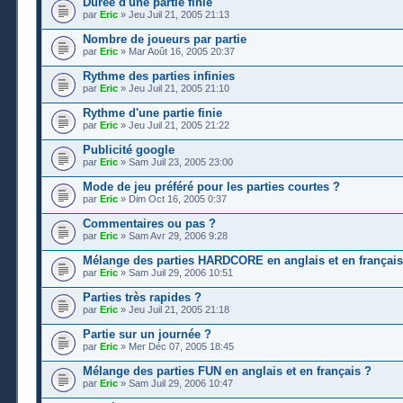
Durée d'une partie finie
par
Eric
» Jeu Juil 21, 2005 21:13
Nombre de joueurs par partie
par
Eric
» Mar Août 16, 2005 20:37
Rythme des parties infinies
par
Eric
» Jeu Juil 21, 2005 21:10
Rythme d'une partie finie
par
Eric
» Jeu Juil 21, 2005 21:22
Publicité google
par
Eric
» Sam Juil 23, 2005 23:00
Mode de jeu préféré pour les parties courtes ?
par
Eric
» Dim Oct 16, 2005 0:37
Commentaires ou pas ?
par
Eric
» Sam Avr 29, 2006 9:28
Mélange des parties HARDCORE en anglais et en français
par
Eric
» Sam Juil 29, 2006 10:51
Parties très rapides ?
par
Eric
» Jeu Juil 21, 2005 21:18
Partie sur un journée ?
par
Eric
» Mer Déc 07, 2005 18:45
Mélange des parties FUN en anglais et en français ?
par
Eric
» Sam Juil 29, 2006 10:47