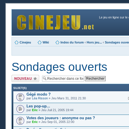
Le jeu en ligne sur le
Cinejeu
Wiki
Index du forum
‹
Hors jeu...
‹
Sondages ouver
Sondages ouverts
Publier un nouveau
sujet
SUJET(S)
Gégé modo ?
par
Léa Risson
» Jeu Mars 31, 2011 21:30
Les pop-up...
par
Eric
» Jeu Juil 21, 2005 19:44
Votes des joueurs : anonyme ou pas ?
par
Eric
» Jeu Sep 01, 2005 22:00