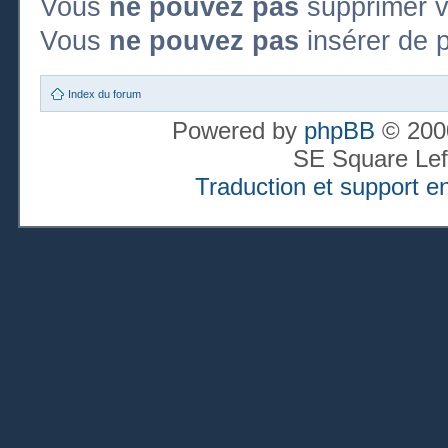
Vous
ne pouvez pas
supprimer 
Vous
ne pouvez pas
insérer de p
Index du forum
Powered by
phpBB
© 2000
SE Square Lef
Traduction et support en