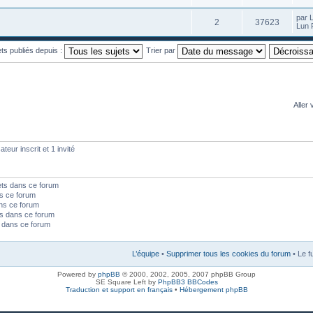
par 
2
37623
Lun 
ets publiés depuis :
Trier par
Aller 
teur inscrit et 1 invité
ets dans ce forum
s ce forum
ns ce forum
s dans ce forum
s dans ce forum
L’équipe
•
Supprimer tous les cookies du forum
• Le f
Powered by
phpBB
© 2000, 2002, 2005, 2007 phpBB Group
SE Square Left by
PhpBB3 BBCodes
Traduction et support en français
•
Hébergement phpBB