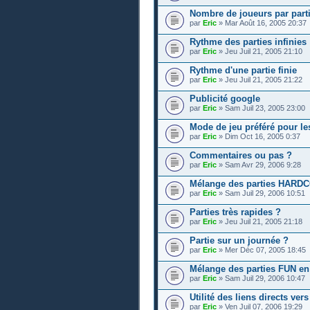
Nombre de joueurs par part
par
Eric
» Mar Août 16, 2005 20:37
Rythme des parties infinies
par
Eric
» Jeu Juil 21, 2005 21:10
Rythme d'une partie finie
par
Eric
» Jeu Juil 21, 2005 21:22
Publicité google
par
Eric
» Sam Juil 23, 2005 23:00
Mode de jeu préféré pour le
par
Eric
» Dim Oct 16, 2005 0:37
Commentaires ou pas ?
par
Eric
» Sam Avr 29, 2006 9:28
Mélange des parties HARDCO
par
Eric
» Sam Juil 29, 2006 10:51
Parties très rapides ?
par
Eric
» Jeu Juil 21, 2005 21:18
Partie sur un journée ?
par
Eric
» Mer Déc 07, 2005 18:45
Mélange des parties FUN en 
par
Eric
» Sam Juil 29, 2006 10:47
Utilité des liens directs ver
par
Eric
» Ven Juil 07, 2006 19:29