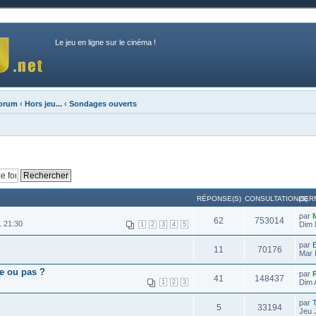
Le jeu en ligne sur le cinéma !
forum
‹
Hors jeu...
‹
Sondages ouverts
RÉPONSE(S)
CONSULTATION(S)
DER
par
62
753014
1 21:30
Dim 
1
2
3
4
5
par
E
11
70176
Mar 
e ou pas ?
par
41
148437
Dim 
1
2
3
par
T
5
33194
Jeu 