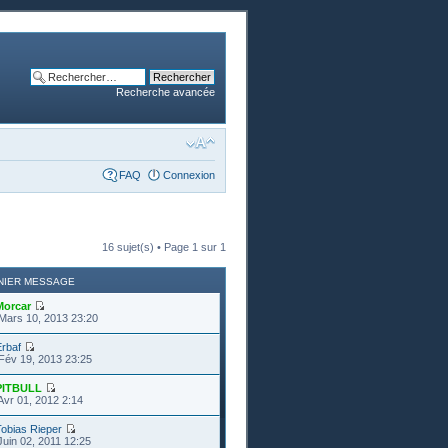
Recherche avancée
FAQ
Connexion
16 sujet(s) • Page
1
sur
1
NIER MESSAGE
Morcar
Mars 10, 2013 23:20
rbaf
Fév 19, 2013 23:25
PITBULL
Avr 01, 2012 2:14
obias Rieper
Juin 02, 2011 12:25