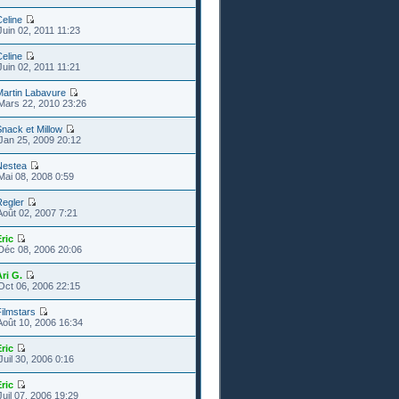
eline
Juin 02, 2011 11:23
eline
Juin 02, 2011 11:21
Martin Labavure
Mars 22, 2010 23:26
nack et Millow
Jan 25, 2009 20:12
Nestea
Mai 08, 2008 0:59
Regler
Août 02, 2007 7:21
ric
Déc 08, 2006 20:06
ri G.
Oct 06, 2006 22:15
ilmstars
Août 10, 2006 16:34
ric
Juil 30, 2006 0:16
ric
Juil 07, 2006 19:29