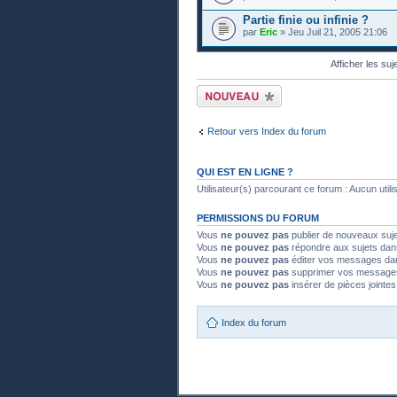
Partie finie ou infinie ?
par
Eric
» Jeu Juil 21, 2005 21:06
Afficher les suj
Publier un nouveau
sujet
Retour vers Index du forum
QUI EST EN LIGNE ?
Utilisateur(s) parcourant ce forum : Aucun utilisa
PERMISSIONS DU FORUM
Vous
ne pouvez pas
publier de nouveaux suj
Vous
ne pouvez pas
répondre aux sujets dan
Vous
ne pouvez pas
éditer vos messages da
Vous
ne pouvez pas
supprimer vos message
Vous
ne pouvez pas
insérer de pièces jointe
Index du forum