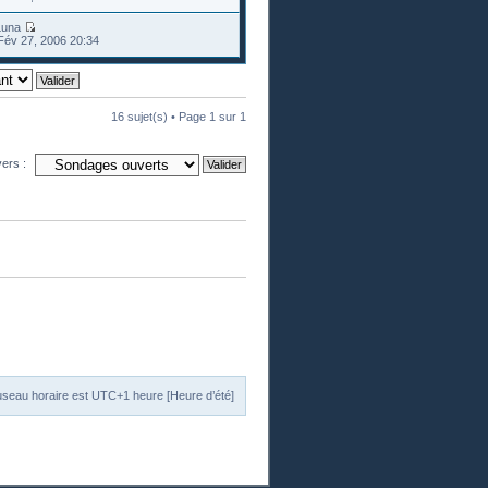
Luna
Fév 27, 2006 20:34
16 sujet(s) • Page
1
sur
1
vers :
useau horaire est UTC+1 heure [Heure d’été]