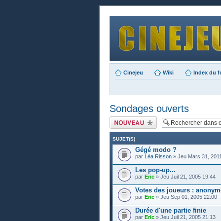
Cinejeu
Wiki
Index du 
Sondages ouverts
Publier un nouveau
sujet
SUJET(S)
Gégé modo ?
par
Léa Risson
» Jeu Mars 31, 201
Les pop-up...
par
Eric
» Jeu Juil 21, 2005 19:44
Votes des joueurs : anonym
par
Eric
» Jeu Sep 01, 2005 22:00
Durée d'une partie finie
par
Eric
» Jeu Juil 21, 2005 21:13