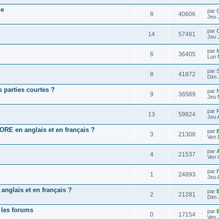
ie
par
C
8
40606
Jeu 
par
C
14
57481
Jeu 
par
6
36405
Lun 
par
S
8
41872
Dim 
s parties courtes ?
par
9
36589
Jeu 
par
13
59824
Jeu 
RE en anglais et en français ?
par
E
3
21308
Ven 
par
A
4
21537
Ven 
par
F
1
24893
Jeu 
anglais et en français ?
par
E
2
21281
Dim 
s les forums
par
E
0
17154
Ven 