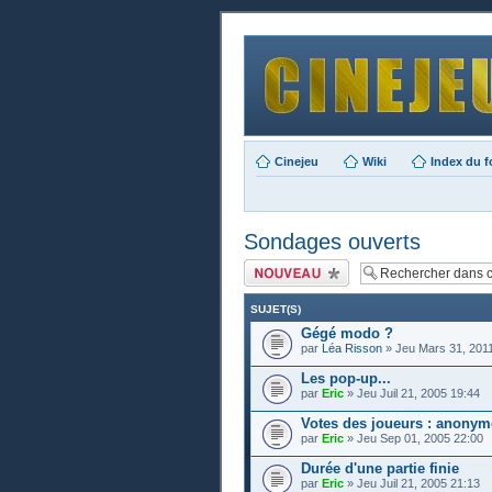
Cinejeu
Wiki
Index du 
Sondages ouverts
Publier un nouveau
sujet
SUJET(S)
Gégé modo ?
par
Léa Risson
» Jeu Mars 31, 201
Les pop-up...
par
Eric
» Jeu Juil 21, 2005 19:44
Votes des joueurs : anonym
par
Eric
» Jeu Sep 01, 2005 22:00
Durée d'une partie finie
par
Eric
» Jeu Juil 21, 2005 21:13