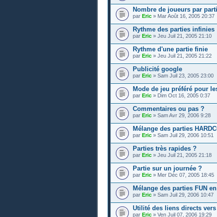
Nombre de joueurs par part
par
Eric
» Mar Août 16, 2005 20:37
Rythme des parties infinies
par
Eric
» Jeu Juil 21, 2005 21:10
Rythme d'une partie finie
par
Eric
» Jeu Juil 21, 2005 21:22
Publicité google
par
Eric
» Sam Juil 23, 2005 23:00
Mode de jeu préféré pour le
par
Eric
» Dim Oct 16, 2005 0:37
Commentaires ou pas ?
par
Eric
» Sam Avr 29, 2006 9:28
Mélange des parties HARDCO
par
Eric
» Sam Juil 29, 2006 10:51
Parties très rapides ?
par
Eric
» Jeu Juil 21, 2005 21:18
Partie sur un journée ?
par
Eric
» Mer Déc 07, 2005 18:45
Mélange des parties FUN en 
par
Eric
» Sam Juil 29, 2006 10:47
Utilité des liens directs ver
par
Eric
» Ven Juil 07, 2006 19:29