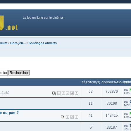
Le jeu en ligne sur le cinéma !
forum
‹
Hors jeu...
‹
Sondages ouverts
RÉPONSE(S)
CONSULTATION(S)
DER
par
62
752876
1 21:30
Dim 
1
2
3
4
5
par
E
11
70168
Mar 
e ou pas ?
par
41
148415
Dim 
1
2
3
par
T
5
33187
Jeu 