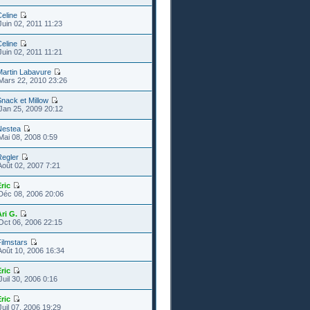
eline
Juin 02, 2011 11:23
eline
Juin 02, 2011 11:21
Martin Labavure
Mars 22, 2010 23:26
nack et Millow
Jan 25, 2009 20:12
Nestea
Mai 08, 2008 0:59
Regler
Août 02, 2007 7:21
ric
Déc 08, 2006 20:06
ri G.
Oct 06, 2006 22:15
ilmstars
Août 10, 2006 16:34
ric
Juil 30, 2006 0:16
ric
Juil 07, 2006 19:29