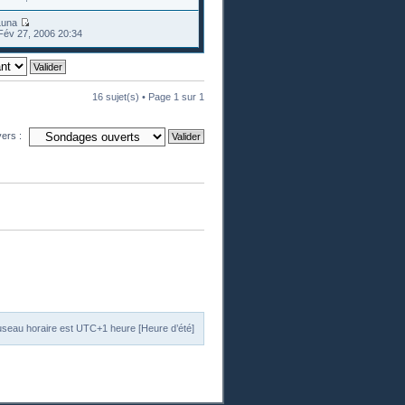
Luna
Fév 27, 2006 20:34
16 sujet(s) • Page
1
sur
1
vers :
useau horaire est UTC+1 heure [Heure d’été]