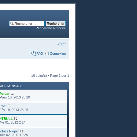
Recherche avancée
FAQ
Connexion
16 sujet(s) • Page
1
sur
1
NIER MESSAGE
Morcar
Mars 10, 2013 23:20
rbaf
Fév 19, 2013 23:25
PITBULL
Avr 01, 2012 2:14
obias Rieper
Juin 02, 2011 12:25