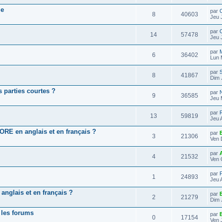
ie
par
C
8
40603
Jeu 
par
C
14
57478
Jeu 
par
6
36402
Lun 
par
S
8
41867
Dim 
s parties courtes ?
par
9
36585
Jeu 
par
13
59819
Jeu 
RE en anglais et en français ?
par
E
3
21306
Ven 
par
A
4
21532
Ven 
par
F
1
24893
Jeu 
anglais et en français ?
par
E
2
21279
Dim 
s les forums
par
E
0
17154
Ven 