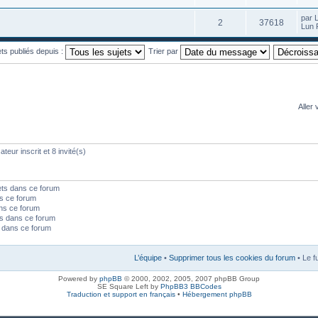
par 
2
37618
Lun 
ets publiés depuis :
Trier par
Aller 
teur inscrit et 8 invité(s)
ets dans ce forum
s ce forum
ns ce forum
s dans ce forum
s dans ce forum
L’équipe
•
Supprimer tous les cookies du forum
• Le f
Powered by
phpBB
© 2000, 2002, 2005, 2007 phpBB Group
SE Square Left by
PhpBB3 BBCodes
Traduction et support en français
•
Hébergement phpBB