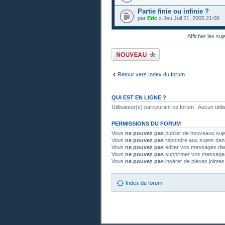
Partie finie ou infinie ?
par
Eric
» Jeu Juil 21, 2005 21:06
Afficher les suj
Publier un nouveau
sujet
Retour vers Index du forum
QUI EST EN LIGNE ?
Utilisateur(s) parcourant ce forum : Aucun utilisa
PERMISSIONS DU FORUM
Vous
ne pouvez pas
publier de nouveaux suj
Vous
ne pouvez pas
répondre aux sujets dan
Vous
ne pouvez pas
éditer vos messages da
Vous
ne pouvez pas
supprimer vos message
Vous
ne pouvez pas
insérer de pièces jointe
Index du forum