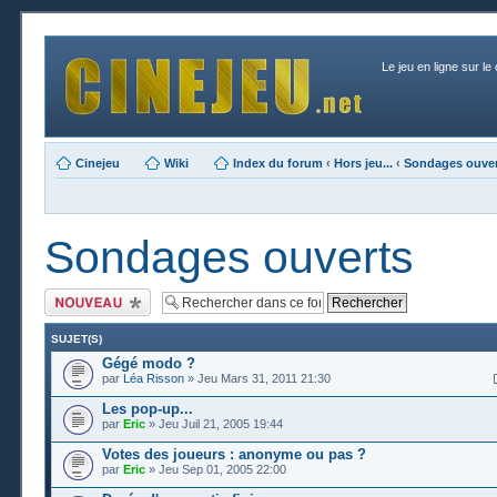
Le jeu en ligne sur le
Cinejeu
Wiki
Index du forum
‹
Hors jeu...
‹
Sondages ouver
Sondages ouverts
Publier un nouveau
sujet
SUJET(S)
Gégé modo ?
par
Léa Risson
» Jeu Mars 31, 2011 21:30
Les pop-up...
par
Eric
» Jeu Juil 21, 2005 19:44
Votes des joueurs : anonyme ou pas ?
par
Eric
» Jeu Sep 01, 2005 22:00