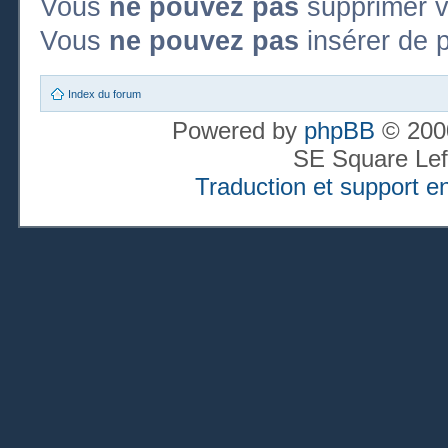
Vous
ne pouvez pas
supprimer 
Vous
ne pouvez pas
insérer de p
Index du forum
Powered by
phpBB
© 2000
SE Square Lef
Traduction et support en