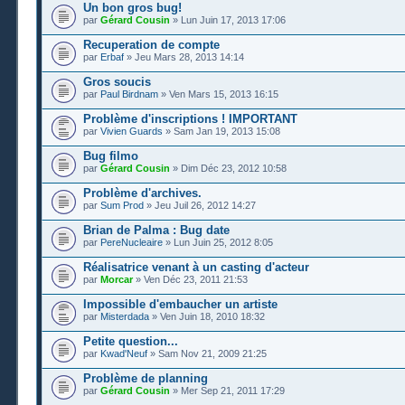
Un bon gros bug!
par
Gérard Cousin
» Lun Juin 17, 2013 17:06
Recuperation de compte
par
Erbaf
» Jeu Mars 28, 2013 14:14
Gros soucis
par
Paul Birdnam
» Ven Mars 15, 2013 16:15
Problème d'inscriptions ! IMPORTANT
par
Vivien Guards
» Sam Jan 19, 2013 15:08
Bug filmo
par
Gérard Cousin
» Dim Déc 23, 2012 10:58
Problème d'archives.
par
Sum Prod
» Jeu Juil 26, 2012 14:27
Brian de Palma : Bug date
par
PereNucleaire
» Lun Juin 25, 2012 8:05
Réalisatrice venant à un casting d'acteur
par
Morcar
» Ven Déc 23, 2011 21:53
Impossible d'embaucher un artiste
par
Misterdada
» Ven Juin 18, 2010 18:32
Petite question...
par
Kwad'Neuf
» Sam Nov 21, 2009 21:25
Problème de planning
par
Gérard Cousin
» Mer Sep 21, 2011 17:29