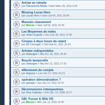
Artiste en retraite
par
Pietrantonio Media
» Sam Mars 26, 2011 6:25
Missing Lucas Hero
par
Lucas Hero
» Sam Juil 09, 2011 18:49
Mauvais classement
par
Morcar
» Sam Juil 02, 2011 22:30
Les Moyennes de notes
par
Vivien Guards
» Jeu Juin 30, 2011 17:50
Cinejeu à deux heure de retard
par
Mr-ChocapiC
» Dim Mai 01, 2011 23:14
Artistes indisponibles
par
Delavigne
» Mer Avr 20, 2011 18:39
Boucle temporelle
par
Delavigne
» Mar Avr 12, 2011 17:25
effacement de compte
par
doqueur
» Lun Jan 17, 2011 10:13
opération démoralisation ?
par
ppoupp
» Jeu Jan 13, 2011 15:15
Déconnexions intempestives
par
Dice Calamity
» Dim Déc 13, 2009 19:17
GM, Forum & Wiki HS
par
Morcar
» Mer Jan 12, 2011 14:45