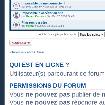
Impossible de me connecter !
par
Dice Calamity
» Mer Jan 05, 2011 14:16
Impossible d'accéder au site
par
Gérard Cousin
» Dim Oct 17, 2010 22:43
Film remis à zéro
par
Morcar
» Lun Oct 18, 2010 22:53
Afficher les sujets publiés depuis :
Publier un nouveau
sujet
Retour vers Index du forum
QUI EST EN LIGNE ?
Utilisateur(s) parcourant ce forum :
PERMISSIONS DU FORUM
Vous
ne pouvez pas
publier de 
Vous
ne pouvez pas
répondre au