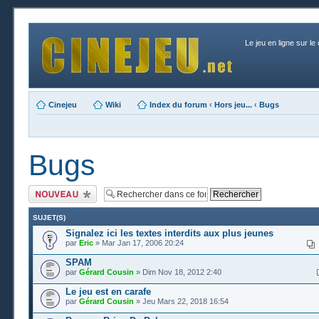
Le jeu en ligne sur le
Cinejeu
Wiki
Index du forum
‹
Hors jeu...
‹
Bugs
Bugs
Publier un nouveau
sujet
SUJET(S)
Signalez ici les textes interdits aux plus jeunes
par
Eric
» Mar Jan 17, 2006 20:24
SPAM
par
Gérard Cousin
» Dim Nov 18, 2012 2:40
Le jeu est en carafe
par
Gérard Cousin
» Jeu Mars 22, 2018 16:54