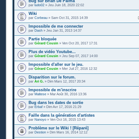
Bug sur Brian De Palma
par
ludo02
» Jeu Juin 18, 2020 22:02
Wiki
par
Corbeau
» Sam Oct 31, 2015 14:39
Impossible de me connecter
par
Dash
» Jeu Jan 31, 2013 14:37
Partie bloquée
par
Gérard Cousin
» Ven Oct 20, 2017 17:31
Plus de vidéo Youtube...
par
Gérard Cousin
» Jeu Sep 07, 2017 14:00
Impossible d'aller sur le jeu.
par
Gérard Cousin
» Mer Juil 27, 2016 12:32
Disparition sur le forum.
par
Ari G.
» Dim Mars 12, 2017 20:34
Impossible de m'inscrire
par
Maltese
» Mar Août 30, 2016 13:36
Bug dans les dates de sortie
par
Erbaf
» Dim Avr 17, 2016 21:29
Faille dans la génération d'artistes
par
Nanoyo
» Ven Oct 16, 2015 13:43
Problème sur le Wiki ! [Réparé]
par
Destion
» Dim Mars 16, 2014 12:12