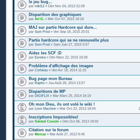
le jeu bug...
par
mikl12
» Dim Nov 04, 2012 21:09
Disparition des graphiques
par
Ari G.
» Mer Oct 07, 2015 18:18
MAJ sur partie Hardcore qui dure...
par
Sum Prod
» Ven Sep 18, 2015 20:01
Partie hardcore qui se ne renouvelle plus
par
Sum Prod
» Sam Juin 27, 2015 0:57
Aidez les SCF :D
par
Eureka
» Dim Mars 22, 2015 19:39
Problème d'affichage des images
par
Corbeau
» Ven Avr 18, 2014 11:15
Bug page mon Bureau
par
Raphu
» Jeu Août 28, 2014 13:57
Disparitions de MP
par
DIGIFLIX
» Mar Mars 25, 2014 18:19
Oh mon Dieu, ils ont volé le wiki !
par
Love Machine
» Mar Oct 22, 2013 18:04
Inscriptions Impossibles!
par
Gérard Cousin
» Dim Oct 06, 2013 19:02
Citation sur le forum
par
Morcar
» Mar Août 27, 2013 9:46