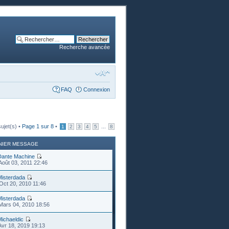
Recherche avancée
FAQ
Connexion
ujet(s) •
Page
1
sur
8
•
...
1
2
3
4
5
8
NIER MESSAGE
Dante Machine
Août 03, 2011 22:46
Misterdada
Oct 20, 2010 11:46
Misterdada
Mars 04, 2010 18:56
ichaeldic
Avr 18, 2019 19:13