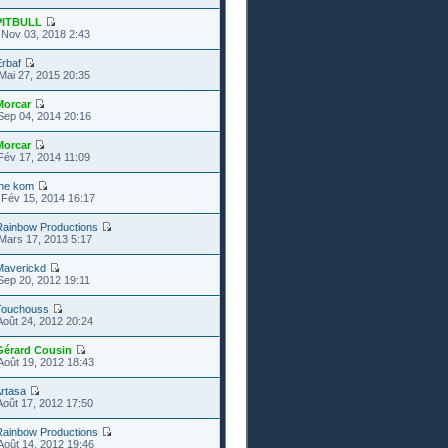
PITBULL
Nov 03, 2018 2:43
rbaf
Mai 27, 2015 20:35
Morcar
Sep 04, 2014 20:16
Morcar
Fév 17, 2014 11:09
the kom
Fév 15, 2014 16:17
Rainbow Productions
Mars 17, 2013 5:17
Maverickd
Sep 20, 2012 19:11
Touchouss
Août 24, 2012 20:24
Gérard Cousin
Août 19, 2012 18:43
rtasa
Août 17, 2012 17:50
Rainbow Productions
Août 14, 2012 19:46