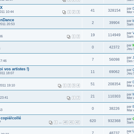
 X
par
41
328154
011 10:44
Mer 
1
2
3
FunDance
par
b
2
39904
2011 20:53
Sam 
par
V
19
114949
06
Sam 
1
2
par
0
42372
8
Jeu 
par
7
56098
17:46
Dim 
 vos artistes !)
par
11
69062
2011 18:07
Jeu 
par
51
208354
2011 19:10
Mer 
1
2
3
4
par
21
110303
 23:41
Mer 
1
2
par
0
38226
53
Mar 
 copié/collé
par
620
932368
7
...
Sam 
1
40
41
42
par
7
48737