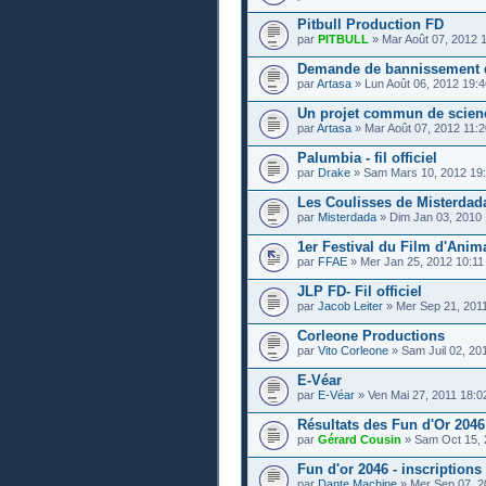
Pitbull Production FD
par
PITBULL
» Mar Août 07, 2012 
Demande de bannissement d
par
Artasa
» Lun Août 06, 2012 19:4
Un projet commun de scienc
par
Artasa
» Mar Août 07, 2012 11:2
Palumbia - fil officiel
par
Drake
» Sam Mars 10, 2012 19
Les Coulisses de Misterdad
par
Misterdada
» Dim Jan 03, 2010 
1er Festival du Film d'Anim
par
FFAE
» Mer Jan 25, 2012 10:11
JLP FD- Fil officiel
par
Jacob Leiter
» Mer Sep 21, 201
Corleone Productions
par
Vito Corleone
» Sam Juil 02, 20
E-Véar
par
E-Véar
» Ven Mai 27, 2011 18:0
Résultats des Fun d'Or 2046
par
Gérard Cousin
» Sam Oct 15, 
Fun d'or 2046 - inscriptions 
par
Dante Machine
» Mer Sep 07, 2