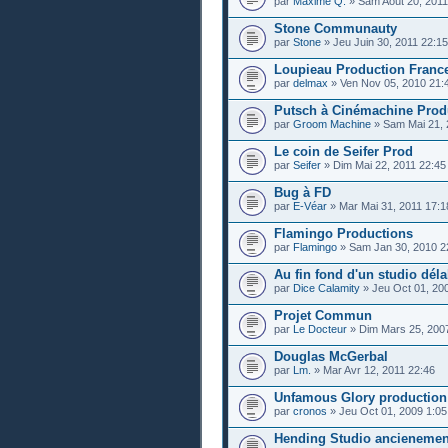
par
Maxime Q.
» Sam Août 20, 2011
Stone Communauty
par
Stone
» Jeu Juin 30, 2011 22:15
Loupieau Production Franc
par
delmax
» Ven Nov 05, 2010 21:
Putsch à Cinémachine Produ
par
Groom Machine
» Sam Mai 21, 
Le coin de Seifer Prod
par
Seifer
» Dim Mai 22, 2011 22:45
Bug à FD
par
E-Véar
» Mar Mai 31, 2011 17:1
Flamingo Productions
par
Flamingo
» Sam Jan 30, 2010 2
Au fin fond d'un studio déla
par
Dice Calamity
» Jeu Oct 01, 20
Projet Commun
par
Le Docteur
» Dim Mars 25, 200
Douglas McGerbal
par
Lm.
» Mar Avr 12, 2011 22:46
Unfamous Glory production le
par
cronos
» Jeu Oct 01, 2009 1:05
Hending Studio ancienemen