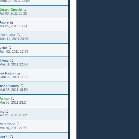
Août 20, 2011 22:04
Gérard Cousin
uil 08, 2011 23:25
Umbre
Juil 05, 2011 13:21
rost Films
Juin 14, 2011 23:08
eifer
Juin 02, 2011 17:38
E-Véar
Mai 31, 2011 22:58
Léa Risson
Mai 28, 2011 11:33
ice Calamity
Mai 25, 2011 18:50
Morcar
Mai 08, 2011 23:24
Lm.
Avr 21, 2011 19:02
Misterdada
Avr 20, 2011 22:50
ider71