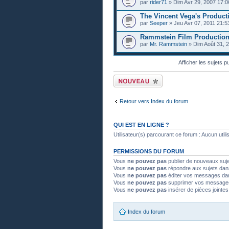
par
rider71
» Dim Avr 29, 2007 17:0
The Vincent Vega's Product
par
Seeper
» Jeu Avr 07, 2011 21:5
Rammstein Film Productio
par
Mr. Rammstein
» Dim Août 31, 
Afficher les sujets p
Publier un nouveau
sujet
Retour vers Index du forum
QUI EST EN LIGNE ?
Utilisateur(s) parcourant ce forum : Aucun utilisa
PERMISSIONS DU FORUM
Vous
ne pouvez pas
publier de nouveaux suj
Vous
ne pouvez pas
répondre aux sujets dan
Vous
ne pouvez pas
éditer vos messages da
Vous
ne pouvez pas
supprimer vos message
Vous
ne pouvez pas
insérer de pièces jointe
Index du forum