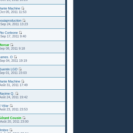
Dante Machine
Oct 05, 2011 11:53
ouiaproduction
Sep 24, 2011 13:23
ito Corleone
Sep 17, 2011 9:40
Morcar
Sep 08, 2011 9:18
James. O
Sep 04, 2011 19:19
Quentin LGD
Sep 01, 2011 23:03
Dante Machine
Août 31, 2011 17:49
Maxime Q.
Août 24, 2011 19:42
E-Véar
Août 23, 2011 23:53
Gérard Cousin
Août 20, 2011 23:00
Umbre