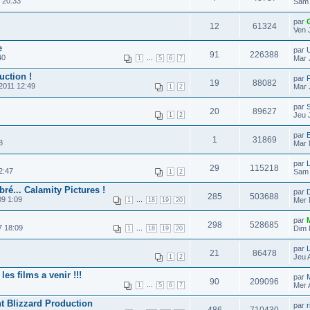
 20:33
Sam 
par
12
61324
Ven J
e
par
91
226388
40
...
Mar 
1
5
6
7
ction !
par
F
19
88082
2011 12:49
Mar 
1
2
par
S
20
89627
Jeu 
1
2
par
1
31869
8
Mar 
par
29
115218
2:47
Sam 
1
2
bré... Calamity Pictures !
par
D
285
503688
09 1:09
...
Mer 
1
18
19
20
par
298
528685
7 18:09
...
Dim 
1
18
19
20
par
21
86478
Jeu 
1
2
s films a venir !!!
par
90
209096
...
Mer 
1
5
6
7
t Blizzard Production
par
r