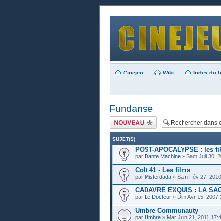
Cinejeu
Wiki
Index du 
Fundanse
Publier un nouveau
sujet
SUJET(S)
POST-APOCALYPSE : les fi
par
Dante Machine
» Sam Juil 30, 2
Colt 41 - Les films
par
Misterdada
» Sam Fév 27, 2010
CADAVRE EXQUIS : LA SA
par
Le Docteur
» Dim Avr 15, 2007 
Umbre Communauty
par
Umbre
» Mar Juin 21, 2011 17: