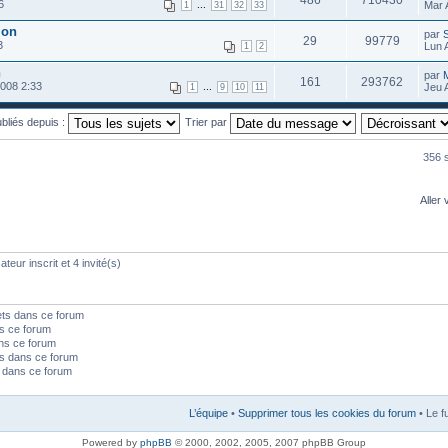
486
710430
6
...
Mar 
1
31
32
33
ion
par
29
99779
3
Lun 
1
2
n
par
161
293762
2008 2:33
...
Jeu 
1
9
10
11
ubliés depuis :
Trier par
356 s
Aller 
teur inscrit et 4 invité(s)
ets dans ce forum
s ce forum
ns ce forum
s dans ce forum
s dans ce forum
L’équipe
•
Supprimer tous les cookies du forum
• Le f
Powered by
phpBB
© 2000, 2002, 2005, 2007 phpBB Group