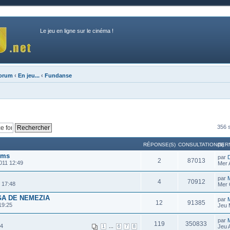
Le jeu en ligne sur le cinéma !
forum
‹
En jeu...
‹
Fundanse
356 s
RÉPONSE(S)
CONSULTATION(S)
DER
lms
par
2
87013
011 12:49
Mer 
par
4
70912
 17:48
Mer 
GA DE NEMEZIA
par
12
91385
19:25
Jeu 
par
M
119
350833
44
...
Jeu 
1
6
7
8