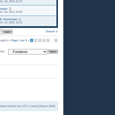
Avr 19, 2011 22:47
Seeper
Avr 18, 2011 19:55
Mr. Rammstein
Avr 14, 2011 16:22
Suivant
ujet(s) •
Page
1
sur
8
•
...
1
2
3
4
5
8
vers :
useau horaire est UTC+1 heure [Heure d’été]