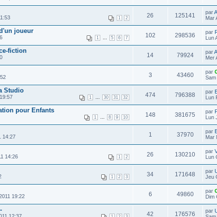
par
A
26
125141
11:53
Mar 
1
2
'un joueur
par
102
298536
6
...
Lun 
1
5
6
7
e-fiction
par
A
14
79924
0
Mer 
par
3
43460
:52
Sam 
a Studio
par
E
474
796388
19:57
...
Lun 
1
30
31
32
ation pour Enfants
par
148
381675
...
Lun 
1
8
9
10
par
E
1
37970
1 14:27
Mar 
par
V
26
130210
11 14:26
Lun 
1
2
par
34
171648
2
Jeu 
1
2
3
par
6
49860
2011 19:22
Dim 
-
par
42
176576
011 12:37
Sam 
1
2
3