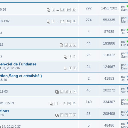
par
292
14517202
0:36
...
Sam 
1
18
19
20
par
E
274
553335
10 1:02
...
Mer 
1
17
18
19
par
4
57935
33
Jeu 
par
44
193806
:12
Lun 
1
2
3
par
25
118312
12
Sam 
1
2
-en-ciel de Fundanse
par
24
124967
 07, 2012 2:07
Dim 
1
2
ion,Sang et créativité )
par
2
41953
15:46
Jeu 
par
46
202272
 19:03
Ven 
1
2
3
4
par
140
334307
2010 15:39
...
Dim 
1
8
9
10
tions
par
A
53
208408
:56
Ven 
1
2
3
4
par
5
48486
 14, 2012 0:37
Mar 