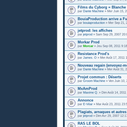
Films du Cyborg = Blanche
par
Dante Machine
» Mer Juin 15, 2
BouiaProduction arrive a 
par
bouiaproduction
» Mer Sep 21, 
jetprod: les affiches
par
jetprod
» Sam Sep 29, 2007 20:
Morkar Prod
par
Morcar
» Jeu Sep 08, 2011 9:1
Resistance Prod's
par
James. O
» Mer Août 17, 2011 
Nouveau regain (envoyez-moi
par
Dante Machine
» Mer Août 31, 
Projet commun : Déserts
par
Groom Machine
» Ven Juin 10, 
MxAmProd
par
Maxime Q.
» Dim Août 14, 2011
Annonce
par
E-Véar
» Mar Août 23, 2011 23:
Plagiats, arnaques et autres
par
jetprod
» Dim Avr 29, 2007 12:1
RAS LE BOL