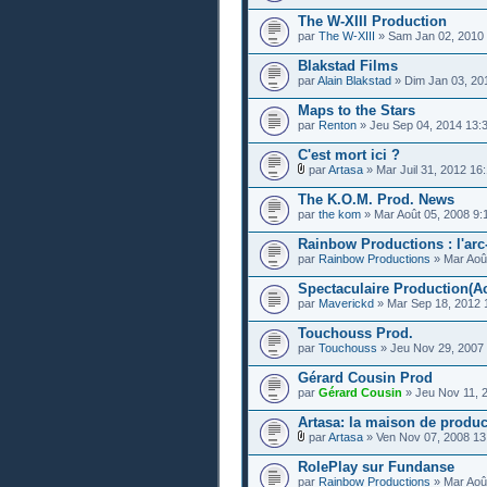
The W-XIII Production
par
The W-XIII
» Sam Jan 02, 2010 
Blakstad Films
par
Alain Blakstad
» Dim Jan 03, 20
Maps to the Stars
par
Renton
» Jeu Sep 04, 2014 13:
C'est mort ici ?
par
Artasa
» Mar Juil 31, 2012 16
The K.O.M. Prod. News
par
the kom
» Mar Août 05, 2008 9:
Rainbow Productions : l'arc
par
Rainbow Productions
» Mar Août
Spectaculaire Production(Act
par
Maverickd
» Mar Sep 18, 2012 
Touchouss Prod.
par
Touchouss
» Jeu Nov 29, 2007
Gérard Cousin Prod
par
Gérard Cousin
» Jeu Nov 11, 
Artasa: la maison de produc
par
Artasa
» Ven Nov 07, 2008 13
RolePlay sur Fundanse
par
Rainbow Productions
» Mar Août