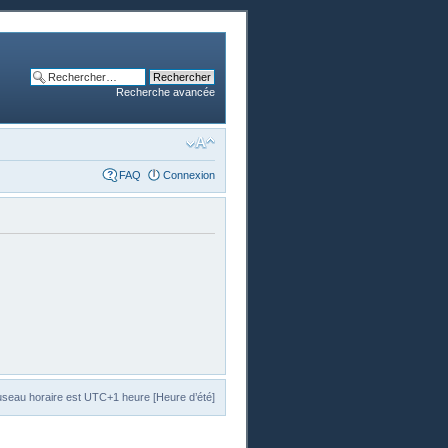
Recherche avancée
FAQ
Connexion
useau horaire est UTC+1 heure [Heure d’été]