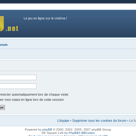
Le jeu en ligne sur le cinéma !
forum
necter automatiquement lors de chaque visite
r mon statut en ligne lors de cette session
L’équipe
•
Supprimer tous les cookies du forum
• Le f
Powered by
phpBB
© 2000, 2002, 2005, 2007 phpBB Group
SE Square Left by
PhpBB3 BBCodes