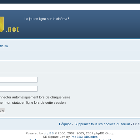
Le jeu en ligne sur le cinéma !
forum
necter automatiquement lors de chaque visite
r mon statut en ligne lors de cette session
L’équipe
•
Supprimer tous les cookies du forum
• Le f
Powered by
phpBB
© 2000, 2002, 2005, 2007 phpBB Group
SE Square Left by
PhpBB3 BBCodes