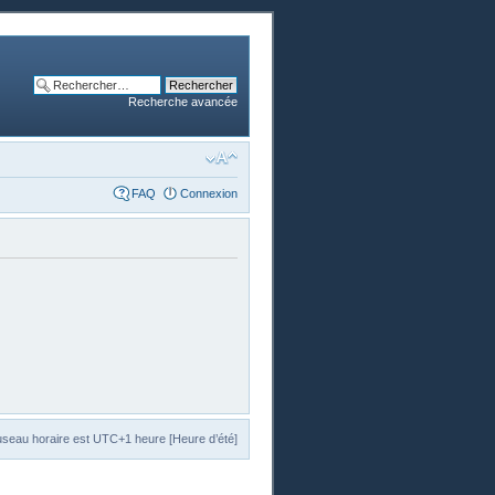
Recherche avancée
FAQ
Connexion
useau horaire est UTC+1 heure [Heure d’été]