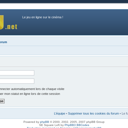
Le jeu en ligne sur le cinéma !
forum
necter automatiquement lors de chaque visite
r mon statut en ligne lors de cette session
L’équipe
•
Supprimer tous les cookies du forum
• Le f
Powered by
phpBB
© 2000, 2002, 2005, 2007 phpBB Group
SE Square Left by
PhpBB3 BBCodes