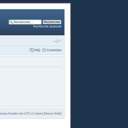
Recherche avancée
FAQ
Connexion
useau horaire est UTC+1 heure [Heure d’été]