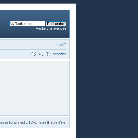
Recherche avancée
FAQ
Connexion
useau horaire est UTC+1 heure [Heure d’été]