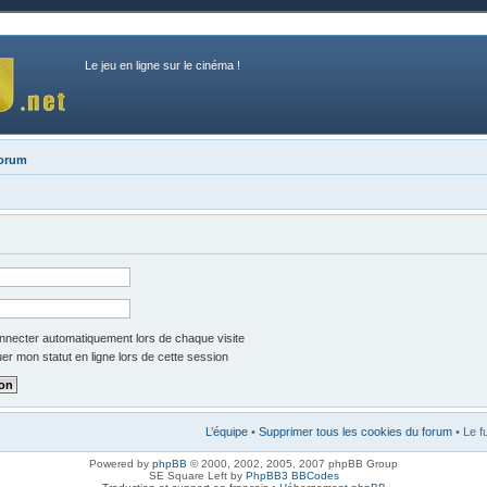
Le jeu en ligne sur le cinéma !
forum
necter automatiquement lors de chaque visite
r mon statut en ligne lors de cette session
L’équipe
•
Supprimer tous les cookies du forum
• Le f
Powered by
phpBB
© 2000, 2002, 2005, 2007 phpBB Group
SE Square Left by
PhpBB3 BBCodes