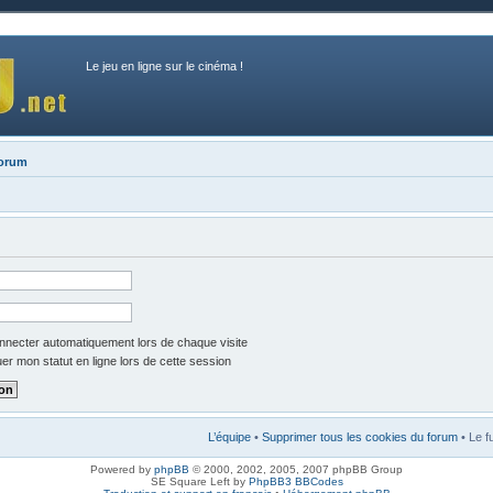
Le jeu en ligne sur le cinéma !
forum
necter automatiquement lors de chaque visite
r mon statut en ligne lors de cette session
L’équipe
•
Supprimer tous les cookies du forum
• Le f
Powered by
phpBB
© 2000, 2002, 2005, 2007 phpBB Group
SE Square Left by
PhpBB3 BBCodes