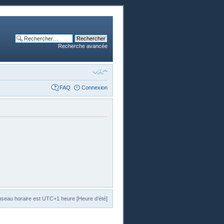
Recherche avancée
FAQ
Connexion
useau horaire est UTC+1 heure [Heure d’été]