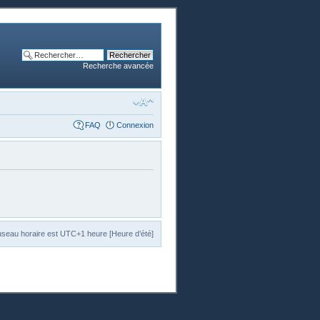
Recherche avancée
FAQ
Connexion
useau horaire est UTC+1 heure [Heure d’été]