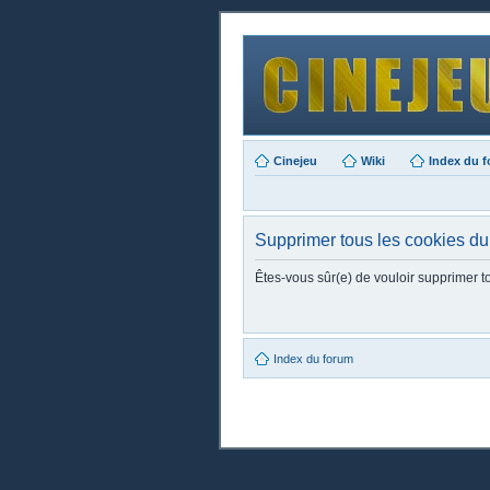
Cinejeu
Wiki
Index du 
Supprimer tous les cookies du
Êtes-vous sûr(e) de vouloir supprimer t
Index du forum