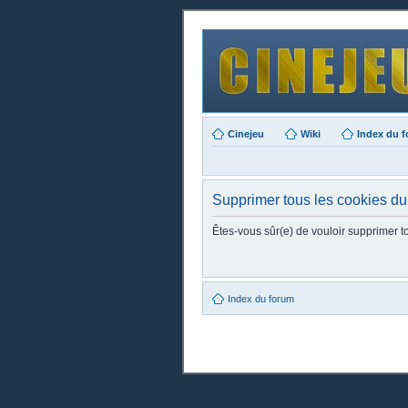
Cinejeu
Wiki
Index du 
Supprimer tous les cookies du
Êtes-vous sûr(e) de vouloir supprimer t
Index du forum