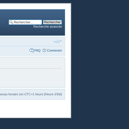
Recherche avancée
FAQ
Connexion
useau horaire est UTC+1 heure [Heure d’été]