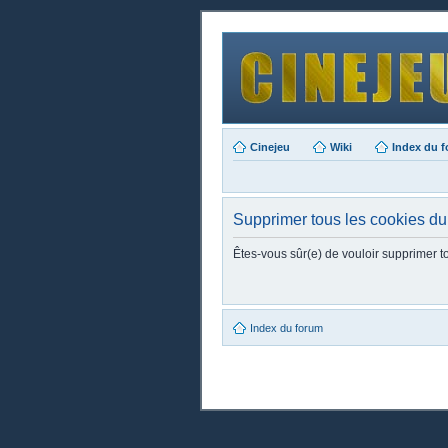
Cinejeu
Wiki
Index du 
Supprimer tous les cookies du
Êtes-vous sûr(e) de vouloir supprimer t
Index du forum