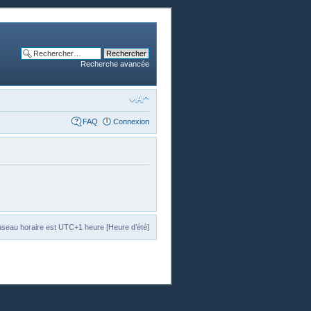
Recherche avancée
FAQ
Connexion
useau horaire est UTC+1 heure [Heure d’été]