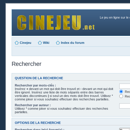
Le jeu en ligne sur le
Cinejeu
Wiki
Index du forum
Rechercher
QUESTION DE LA RECHERCHE
Rechercher par mots-clés :
Insérez
+
devant un mot qui doit être trouvé et
-
devant un mot qui doit
Rech
être ignoré. Insérez une liste de mots séparés entre des barres
verticales discontinues
|
si seul un des mots doit être trouvé. Utilisez *
Rech
comme joker si vous souhaitez effectuer des recherches partielles.
Rechercher par auteur :
Utilisez * comme joker si vous souhaitez effectuer des recherches
partielles.
OPTIONS DE LA RECHERCHE
Rechercher dans le(s) forum(s) :