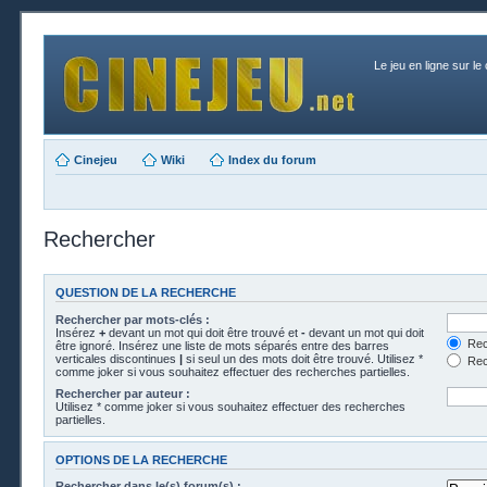
Le jeu en ligne sur le
Cinejeu
Wiki
Index du forum
Rechercher
QUESTION DE LA RECHERCHE
Rechercher par mots-clés :
Insérez
+
devant un mot qui doit être trouvé et
-
devant un mot qui doit
Rech
être ignoré. Insérez une liste de mots séparés entre des barres
verticales discontinues
|
si seul un des mots doit être trouvé. Utilisez *
Rech
comme joker si vous souhaitez effectuer des recherches partielles.
Rechercher par auteur :
Utilisez * comme joker si vous souhaitez effectuer des recherches
partielles.
OPTIONS DE LA RECHERCHE
Rechercher dans le(s) forum(s) :