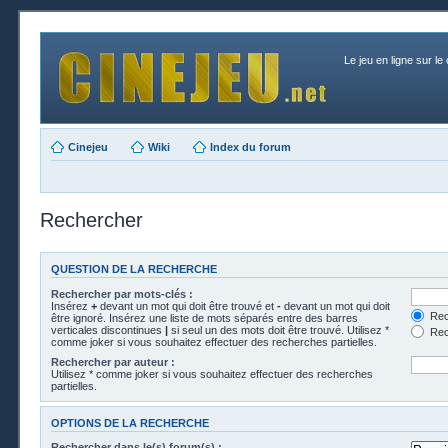
Le jeu en ligne sur le
Cinejeu
Wiki
Index du forum
Rechercher
QUESTION DE LA RECHERCHE
Rechercher par mots-clés :
Insérez
+
devant un mot qui doit être trouvé et
-
devant un mot qui doit
Rech
être ignoré. Insérez une liste de mots séparés entre des barres
verticales discontinues
|
si seul un des mots doit être trouvé. Utilisez *
Rech
comme joker si vous souhaitez effectuer des recherches partielles.
Rechercher par auteur :
Utilisez * comme joker si vous souhaitez effectuer des recherches
partielles.
OPTIONS DE LA RECHERCHE
Rechercher dans le(s) forum(s) :