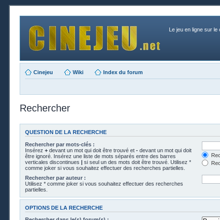
Le jeu en ligne sur le
Cinejeu
Wiki
Index du forum
Rechercher
QUESTION DE LA RECHERCHE
Rechercher par mots-clés :
Insérez
+
devant un mot qui doit être trouvé et
-
devant un mot qui doit
Rech
être ignoré. Insérez une liste de mots séparés entre des barres
verticales discontinues
|
si seul un des mots doit être trouvé. Utilisez *
Rech
comme joker si vous souhaitez effectuer des recherches partielles.
Rechercher par auteur :
Utilisez * comme joker si vous souhaitez effectuer des recherches
partielles.
OPTIONS DE LA RECHERCHE
Rechercher dans le(s) forum(s) :