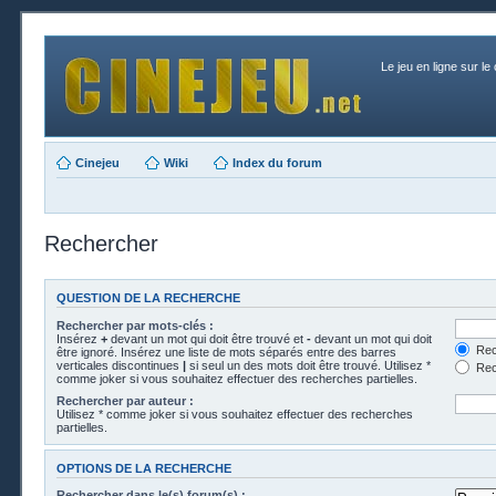
Le jeu en ligne sur le
Cinejeu
Wiki
Index du forum
Rechercher
QUESTION DE LA RECHERCHE
Rechercher par mots-clés :
Insérez
+
devant un mot qui doit être trouvé et
-
devant un mot qui doit
Rech
être ignoré. Insérez une liste de mots séparés entre des barres
verticales discontinues
|
si seul un des mots doit être trouvé. Utilisez *
Rech
comme joker si vous souhaitez effectuer des recherches partielles.
Rechercher par auteur :
Utilisez * comme joker si vous souhaitez effectuer des recherches
partielles.
OPTIONS DE LA RECHERCHE
Rechercher dans le(s) forum(s) :