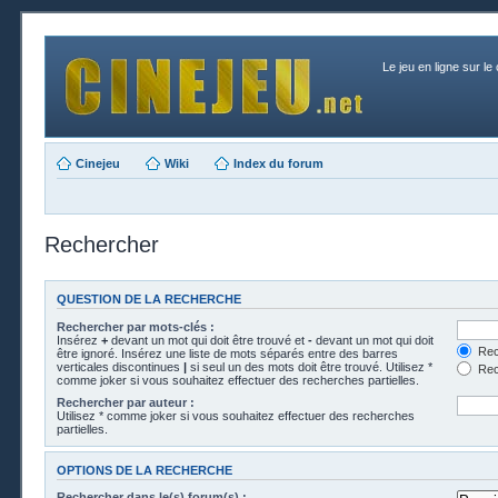
Le jeu en ligne sur le
Cinejeu
Wiki
Index du forum
Rechercher
QUESTION DE LA RECHERCHE
Rechercher par mots-clés :
Insérez
+
devant un mot qui doit être trouvé et
-
devant un mot qui doit
Rech
être ignoré. Insérez une liste de mots séparés entre des barres
verticales discontinues
|
si seul un des mots doit être trouvé. Utilisez *
Rech
comme joker si vous souhaitez effectuer des recherches partielles.
Rechercher par auteur :
Utilisez * comme joker si vous souhaitez effectuer des recherches
partielles.
OPTIONS DE LA RECHERCHE
Rechercher dans le(s) forum(s) :