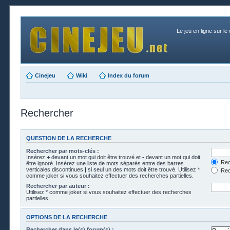
Le jeu en ligne sur le
Cinejeu
Wiki
Index du forum
Rechercher
QUESTION DE LA RECHERCHE
Rechercher par mots-clés :
Insérez
+
devant un mot qui doit être trouvé et
-
devant un mot qui doit
Rech
être ignoré. Insérez une liste de mots séparés entre des barres
verticales discontinues
|
si seul un des mots doit être trouvé. Utilisez *
Rech
comme joker si vous souhaitez effectuer des recherches partielles.
Rechercher par auteur :
Utilisez * comme joker si vous souhaitez effectuer des recherches
partielles.
OPTIONS DE LA RECHERCHE
Rechercher dans le(s) forum(s) :