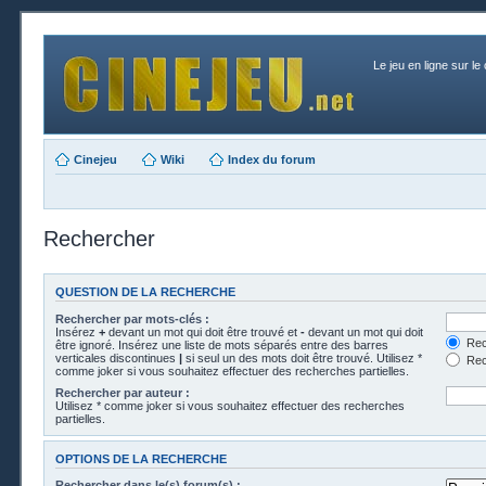
Le jeu en ligne sur le
Cinejeu
Wiki
Index du forum
Rechercher
QUESTION DE LA RECHERCHE
Rechercher par mots-clés :
Insérez
+
devant un mot qui doit être trouvé et
-
devant un mot qui doit
Rech
être ignoré. Insérez une liste de mots séparés entre des barres
verticales discontinues
|
si seul un des mots doit être trouvé. Utilisez *
Rech
comme joker si vous souhaitez effectuer des recherches partielles.
Rechercher par auteur :
Utilisez * comme joker si vous souhaitez effectuer des recherches
partielles.
OPTIONS DE LA RECHERCHE
Rechercher dans le(s) forum(s) :