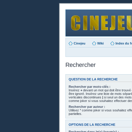
Cinejeu
Wiki
Index du 
Rechercher
QUESTION DE LA RECHERCHE
Rechercher par mots-clés :
Insérez
+
devant un mot qui doit être trouvé
être ignoré. Insérez une liste de mots sépar
verticales discontinues
|
si seul un des mots d
comme joker si vous souhaitez effectuer des
Rechercher par auteur :
Utilisez * comme joker si vous souhaitez ef
partielles.
OPTIONS DE LA RECHERCHE
Rechercher dans le(s) forum(s) :