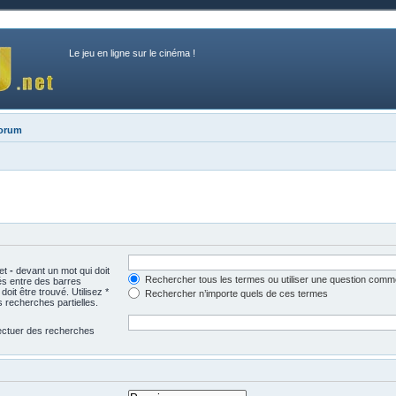
Le jeu en ligne sur le cinéma !
forum
 et
-
devant un mot qui doit
Rechercher tous les termes ou utiliser une question comm
és entre des barres
oit être trouvé. Utilisez *
Rechercher n’importe quels de ces termes
 recherches partielles.
fectuer des recherches