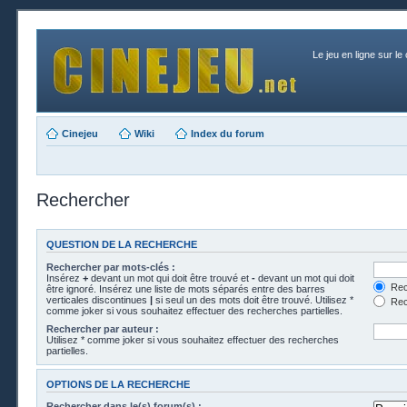
Le jeu en ligne sur le
Cinejeu
Wiki
Index du forum
Rechercher
QUESTION DE LA RECHERCHE
Rechercher par mots-clés :
Insérez
+
devant un mot qui doit être trouvé et
-
devant un mot qui doit
Rech
être ignoré. Insérez une liste de mots séparés entre des barres
verticales discontinues
|
si seul un des mots doit être trouvé. Utilisez *
Rech
comme joker si vous souhaitez effectuer des recherches partielles.
Rechercher par auteur :
Utilisez * comme joker si vous souhaitez effectuer des recherches
partielles.
OPTIONS DE LA RECHERCHE
Rechercher dans le(s) forum(s) :