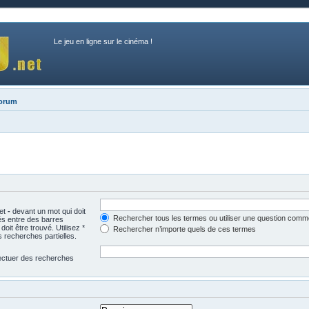
Le jeu en ligne sur le cinéma !
forum
 et
-
devant un mot qui doit
Rechercher tous les termes ou utiliser une question comm
és entre des barres
oit être trouvé. Utilisez *
Rechercher n’importe quels de ces termes
 recherches partielles.
fectuer des recherches