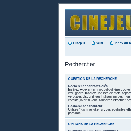
Cinejeu
Wiki
Index du 
Rechercher
QUESTION DE LA RECHERCHE
Rechercher par mots-clés :
Insérez
+
devant un mot qui doit être trouvé
être ignoré. Insérez une liste de mots sépar
verticales discontinues
|
si seul un des mots d
comme joker si vous souhaitez effectuer des
Rechercher par auteur :
Utilisez * comme joker si vous souhaitez ef
partielles.
OPTIONS DE LA RECHERCHE
Rechercher dans le(s) forum(s) :