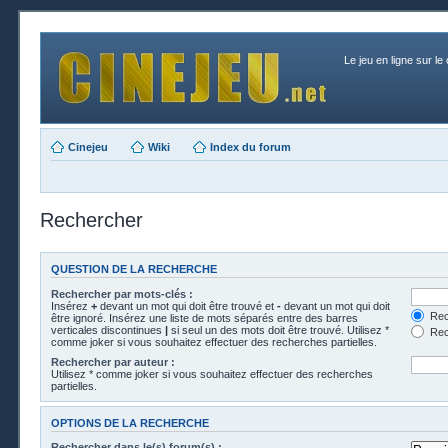
Le jeu en ligne sur le
Cinejeu
Wiki
Index du forum
Rechercher
QUESTION DE LA RECHERCHE
Rechercher par mots-clés :
Insérez
+
devant un mot qui doit être trouvé et
-
devant un mot qui doit
Rech
être ignoré. Insérez une liste de mots séparés entre des barres
verticales discontinues
|
si seul un des mots doit être trouvé. Utilisez *
Rech
comme joker si vous souhaitez effectuer des recherches partielles.
Rechercher par auteur :
Utilisez * comme joker si vous souhaitez effectuer des recherches
partielles.
OPTIONS DE LA RECHERCHE
Rechercher dans le(s) forum(s) :