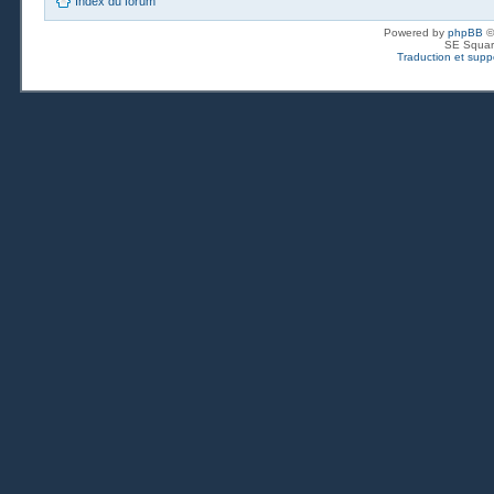
Index du forum
Powered by
phpBB
©
SE Squar
Traduction et suppo