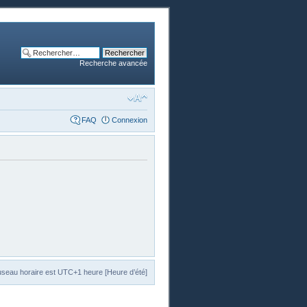
Recherche avancée
FAQ
Connexion
useau horaire est UTC+1 heure [Heure d’été]