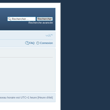
Recherche avancée
FAQ
Connexion
useau horaire est UTC+1 heure [Heure d’été]