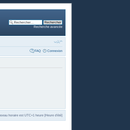
Recherche avancée
FAQ
Connexion
useau horaire est UTC+1 heure [Heure d’été]