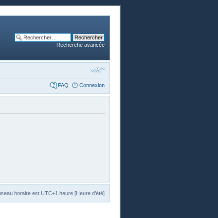
Recherche avancée
FAQ
Connexion
useau horaire est UTC+1 heure [Heure d’été]