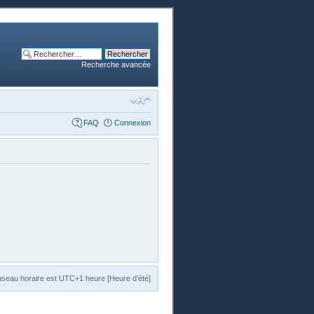
Recherche avancée
FAQ
Connexion
useau horaire est UTC+1 heure [Heure d’été]